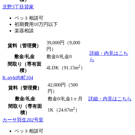
北野3丁目貸家
ペット相談可
初期費用10万円以下
楽器相談
39,000
円（9,000
賃料（管理費）
円）
詳細・内見はこち
敷金/礼金
敷金0
/
礼金0
ら
間取り（専有面
2
4LDK（91.15m
）
積）
K-style向町104
42,000
円（500
賃料（管理費）
円）
敷金/礼金
敷金0
/礼金1ヶ月
詳細・内見はこちら
間取り（専有面
2
1K（24.67m
）
積）
カーサ羽生202号室
ペット相談可