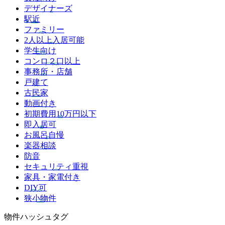
デザイナーズ
駅近
ファミリー
2人以上入居可能
学生向け
コンロ２口以上
事務所・店舗
戸建て
古民家
動画付き
初期費用10万円以下
即入居可
お風呂自慢
楽器相談
防音
セキュリティ重視
家具・家電付き
DIY可
狭小物件
物件ハッシュタグ