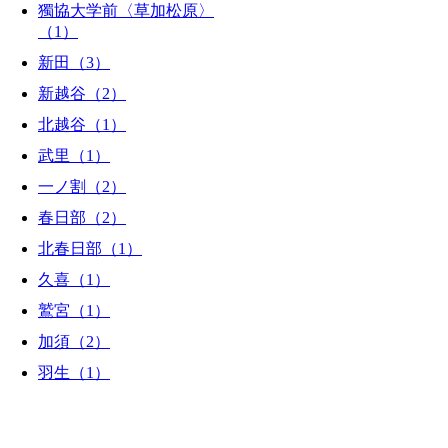
獨協大学前〈草加松原〉
（1）
新田（3）
新越谷（2）
北越谷（1）
武里（1）
一ノ割（2）
春日部（2）
北春日部（1）
久喜（1）
鷲宮（1）
加須（2）
羽生（1）