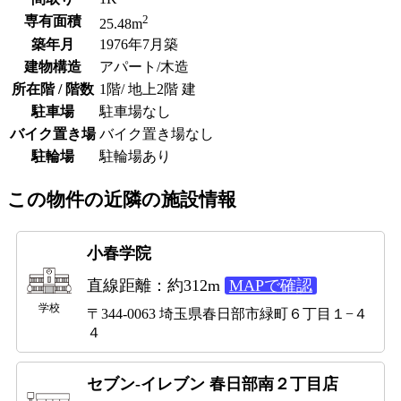
2
専有面積
25.48m
築年月
1976年7月築
建物構造
アパート/木造
所在階 / 階数
1階/ 地上2階 建
駐車場
駐車場なし
バイク置き場
バイク置き場なし
駐輪場
駐輪場あり
この物件の近隣の施設情報
小春学院
直線距離：約312m
MAPで確認
学校
〒344-0063 埼玉県春日部市緑町６丁目１−４
４
セブン-イレブン 春日部南２丁目店