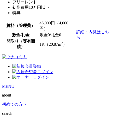
フリーレント
初期費用10万円以下
特典
46,000
円（4,000
賃料（管理費）
円）
詳細・内見はこち
敷金/礼金
敷金0
/
礼金0
ら
間取り（専有面
2
1K（20.87m
）
積）
MENU
about
初めての方へ
search