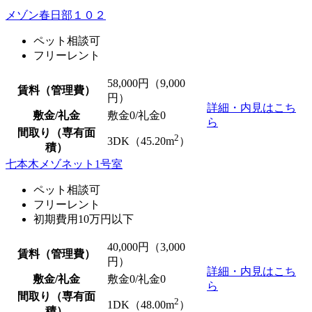
メゾン春日部１０２
ペット相談可
フリーレント
58,000
円（9,000
賃料（管理費）
円）
詳細・内見はこち
敷金/礼金
敷金0
/
礼金0
ら
間取り（専有面
2
3DK（45.20m
）
積）
七本木メゾネット1号室
ペット相談可
フリーレント
初期費用10万円以下
40,000
円（3,000
賃料（管理費）
円）
詳細・内見はこち
敷金/礼金
敷金0
/
礼金0
ら
間取り（専有面
2
1DK（48.00m
）
積）