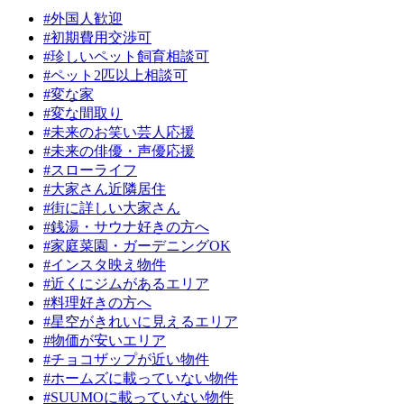
#外国人歓迎
#初期費用交渉可
#珍しいペット飼育相談可
#ペット2匹以上相談可
#変な家
#変な間取り
#未来のお笑い芸人応援
#未来の俳優・声優応援
#スローライフ
#大家さん近隣居住
#街に詳しい大家さん
#銭湯・サウナ好きの方へ
#家庭菜園・ガーデニングOK
#インスタ映え物件
#近くにジムがあるエリア
#料理好きの方へ
#星空がきれいに見えるエリア
#物価が安いエリア
#チョコザップが近い物件
#ホームズに載っていない物件
#SUUMOに載っていない物件