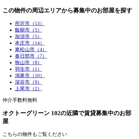
この物件の周辺エリアから募集中のお部屋を探す
所沢市（13）
飯能市（5）
加須市（5）
本庄市（14）
東松山市（4）
春日部市（7）
狭山市（8）
羽生市（1）
鴻巣市（10）
深谷市（9）
上尾市（2）
仲介手数料無料
オクトーグリーン 102の近隣で賃貸募集中のお部
屋
こちらの物件もご覧ください