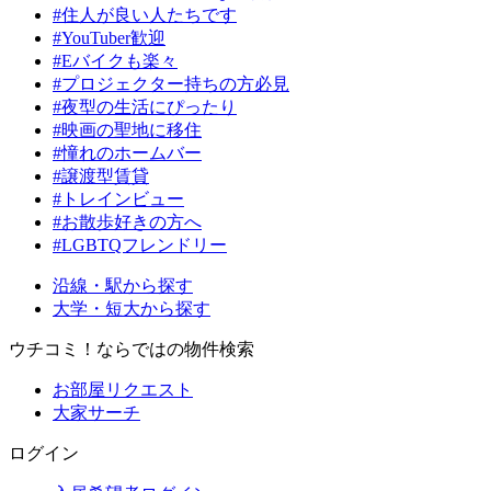
#住人が良い人たちです
#YouTuber歓迎
#Eバイクも楽々
#プロジェクター持ちの方必見
#夜型の生活にぴったり
#映画の聖地に移住
#憧れのホームバー
#譲渡型賃貸
#トレインビュー
#お散歩好きの方へ
#LGBTQフレンドリー
沿線・駅から探す
大学・短大から探す
ウチコミ！ならではの物件検索
お部屋リクエスト
大家サーチ
ログイン