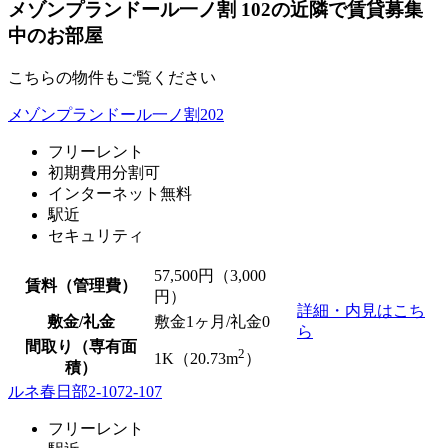
メゾンプランドール一ノ割 102の近隣で賃貸募集
中のお部屋
こちらの物件もご覧ください
メゾンプランドール一ノ割202
フリーレント
初期費用分割可
インターネット無料
駅近
セキュリティ
57,500
円（3,000
賃料（管理費）
円）
詳細・内見はこち
敷金/礼金
敷金1ヶ月/
礼金0
ら
間取り（専有面
2
1K（20.73m
）
積）
ルネ春日部2-1072-107
フリーレント