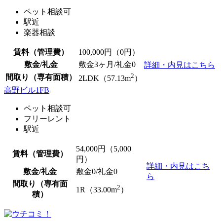
ペット相談可
駅近
楽器相談
賃料（管理費）
100,000
円（0円）
敷金/礼金
敷金3ヶ月/
礼金0
詳細・内見はこちら
2
間取り（専有面積）
2LDK（57.13m
）
高野ビル1FB
ペット相談可
フリーレント
駅近
54,000
円（5,000
賃料（管理費）
円）
詳細・内見はこち
敷金/礼金
敷金0
/
礼金0
ら
間取り（専有面
2
1R（33.00m
）
積）