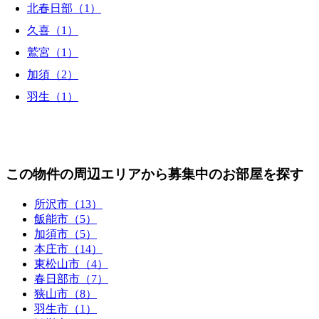
北春日部（1）
久喜（1）
鷲宮（1）
加須（2）
羽生（1）
この物件の周辺エリアから募集中のお部屋を探す
所沢市（13）
飯能市（5）
加須市（5）
本庄市（14）
東松山市（4）
春日部市（7）
狭山市（8）
羽生市（1）