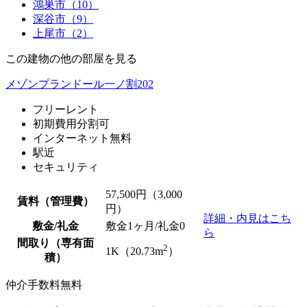
鴻巣市（10）
深谷市（9）
上尾市（2）
この建物の他の部屋を見る
メゾンプランドール一ノ割202
フリーレント
初期費用分割可
インターネット無料
駅近
セキュリティ
57,500
円（3,000
賃料（管理費）
円）
詳細・内見はこち
敷金/礼金
敷金1ヶ月/
礼金0
ら
間取り（専有面
2
1K（20.73m
）
積）
仲介手数料無料