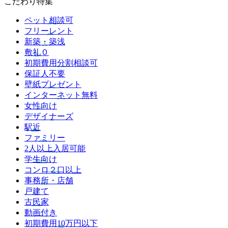
こだわり特集
ペット相談可
フリーレント
新築・築浅
敷礼０
初期費用分割相談可
保証人不要
壁紙プレゼント
インターネット無料
女性向け
デザイナーズ
駅近
ファミリー
2人以上入居可能
学生向け
コンロ２口以上
事務所・店舗
戸建て
古民家
動画付き
初期費用10万円以下