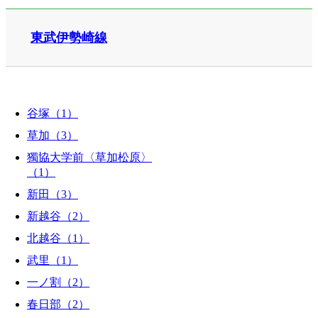
東武伊勢崎線
谷塚（1）
草加（3）
獨協大学前〈草加松原〉
（1）
新田（3）
新越谷（2）
北越谷（1）
武里（1）
一ノ割（2）
春日部（2）