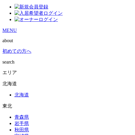
MENU
about
初めての方へ
search
エリア
北海道
北海道
東北
青森県
岩手県
秋田県