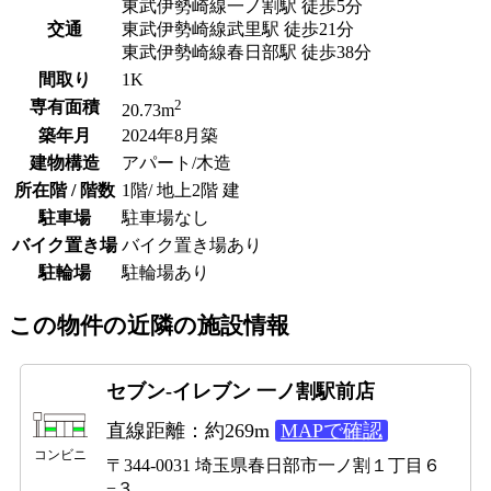
東武伊勢崎線一ノ割駅 徒歩5分
交通
東武伊勢崎線武里駅 徒歩21分
東武伊勢崎線春日部駅 徒歩38分
間取り
1K
2
専有面積
20.73m
築年月
2024年8月築
建物構造
アパート/木造
所在階 / 階数
1階/ 地上2階 建
駐車場
駐車場なし
バイク置き場
バイク置き場あり
駐輪場
駐輪場あり
この物件の近隣の施設情報
セブン-イレブン 一ノ割駅前店
直線距離：約269m
MAPで確認
コンビニ
〒344-0031 埼玉県春日部市一ノ割１丁目６
−３