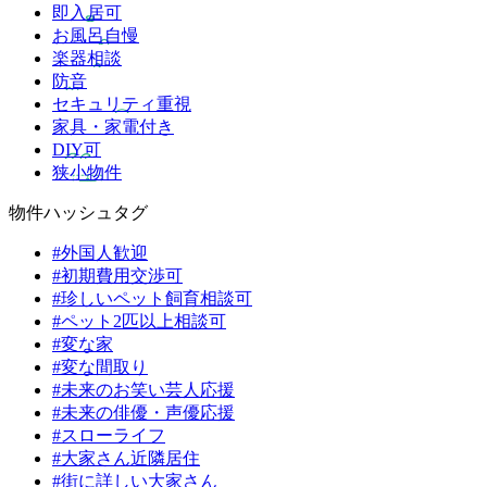
即入居可
お風呂自慢
楽器相談
防音
セキュリティ重視
家具・家電付き
DIY可
狭小物件
物件ハッシュタグ
#外国人歓迎
#初期費用交渉可
#珍しいペット飼育相談可
#ペット2匹以上相談可
#変な家
#変な間取り
#未来のお笑い芸人応援
#未来の俳優・声優応援
#スローライフ
#大家さん近隣居住
#街に詳しい大家さん