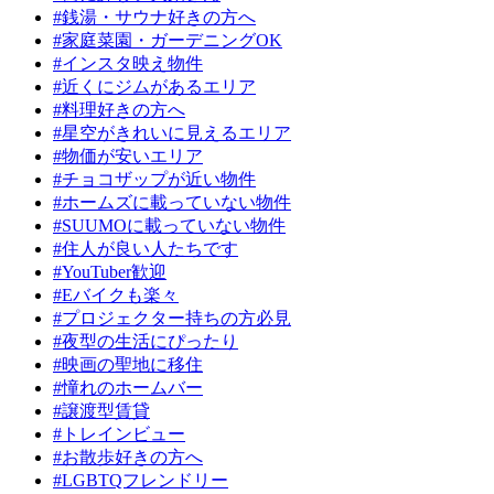
#銭湯・サウナ好きの方へ
#家庭菜園・ガーデニングOK
#インスタ映え物件
#近くにジムがあるエリア
#料理好きの方へ
#星空がきれいに見えるエリア
#物価が安いエリア
#チョコザップが近い物件
#ホームズに載っていない物件
#SUUMOに載っていない物件
#住人が良い人たちです
#YouTuber歓迎
#Eバイクも楽々
#プロジェクター持ちの方必見
#夜型の生活にぴったり
#映画の聖地に移住
#憧れのホームバー
#譲渡型賃貸
#トレインビュー
#お散歩好きの方へ
#LGBTQフレンドリー