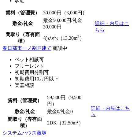
駅近
賃料（管理費）
30,000
円（3,000円）
敷金50,000円/礼金
敷金/礼金
詳細・内見はこ
30,000円
ちら
間取り（専有面
2
その他（13.20m
）
積）
春日部市一ノ割戸建て
商談中
ペット相談可
フリーレント
初期費用分割可
初期費用10万円以下
楽器相談
59,500
円（9,500
賃料（管理費）
円）
詳細・内見はこち
敷金/礼金
敷金0
/
礼金0
ら
間取り（専有面
2
2DK（32.50m
）
積）
システムハウス藤塚