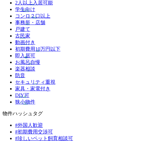
2人以上入居可能
学生向け
コンロ２口以上
事務所・店舗
戸建て
古民家
動画付き
初期費用10万円以下
即入居可
お風呂自慢
楽器相談
防音
セキュリティ重視
家具・家電付き
DIY可
狭小物件
物件ハッシュタグ
#外国人歓迎
#初期費用交渉可
#珍しいペット飼育相談可