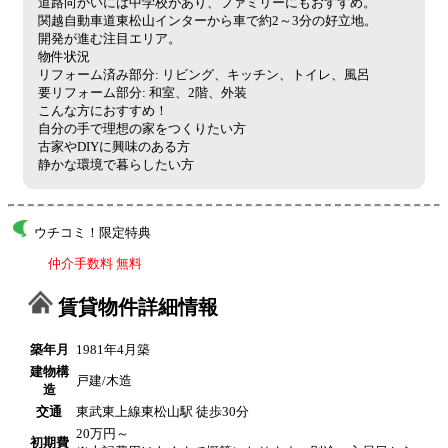
道路向かいには中学校があり、ファミリーにもおすすめ。
関越自動車道東松山インターから車で約2～3分の好立地。
開発が進む注目エリア。
物件状況
リフォーム済み部分: リビング、キッチン、トイレ、風呂
要リフォーム部分: 和室、2階、外装
こんな方におすすめ！
自分の手で理想の家をつくりたい方
古家やDIYに興味のある方
静かな環境で暮らしたい方
ウチコミ！限定特典
仲介手数料 無料
賃貸物件詳細情報
築年月
1981年4月築
建物構
戸建/木造
造
交通
東武東上線東松山駅 徒歩30分
20万円～
初期費