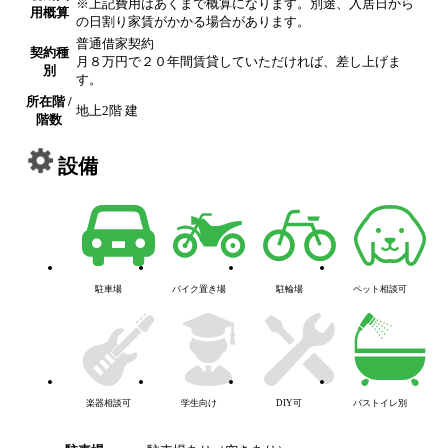
※上記費用はあくまで概算になります。別途、入居日から
用概算
の日割り家賃がかかる場合があります。
普通借家契約
契約種
月８万円で２０年間賃貸していただければ、差し上げま
別
す。
所在階 /
地上2階 建
階数
設備
駐車場
バイク置き場
駐輪場
ペット相談可
楽器相談可
学生向け
DIY可
バストイレ別