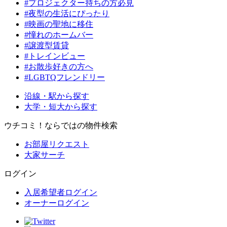
#プロジェクター持ちの方必見
#夜型の生活にぴったり
#映画の聖地に移住
#憧れのホームバー
#譲渡型賃貸
#トレインビュー
#お散歩好きの方へ
#LGBTQフレンドリー
沿線・駅から探す
大学・短大から探す
ウチコミ！ならではの物件検索
お部屋リクエスト
大家サーチ
ログイン
入居希望者ログイン
オーナーログイン