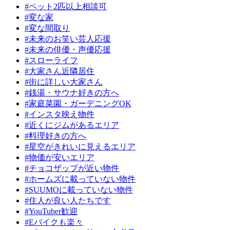
#ペット2匹以上相談可
#変な家
#変な間取り
#未来のお笑い芸人応援
#未来の俳優・声優応援
#スローライフ
#大家さん近隣居住
#街に詳しい大家さん
#銭湯・サウナ好きの方へ
#家庭菜園・ガーデニングOK
#インスタ映え物件
#近くにジムがあるエリア
#料理好きの方へ
#星空がきれいに見えるエリア
#物価が安いエリア
#チョコザップが近い物件
#ホームズに載っていない物件
#SUUMOに載っていない物件
#住人が良い人たちです
#YouTuber歓迎
#Eバイクも楽々