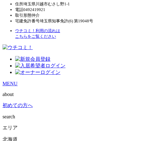
住所
埼玉県川越市むさし野1-1
電話
0492419921
取引形態
仲介
宅建免許番号
埼玉県知事免許(6) 第19048号
ウチコミ！利用の流れは
こちらをご覧ください
MENU
about
初めての方へ
search
エリア
北海道