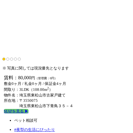
※ 写真に関しては現況優先となります
賃料：80,000
円
（管理費：0円）
敷金0ヶ月
/
礼金0ヶ月
/ 保証金4ヶ月
2
間取り：3LDK（108.00m
）
物件名：埼玉県東松山市古家戸建て
所在地：〒3550075
埼玉県東松山市下青鳥３５－４
MAPを見る ▶︎
ペット相談可
#夜型の生活にぴったり