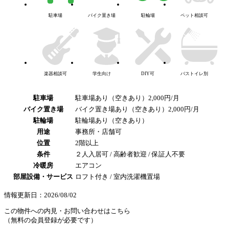
駐車場
バイク置き場
駐輪場
ペット相談可
楽器相談可
学生向け
DIY可
バストイレ別
駐車場
駐車場あり（空きあり）2,000円/月
バイク置き場
バイク置き場あり（空きあり）2,000円/月
駐輪場
駐輪場あり（空きあり）
用途
事務所・店舗可
位置
2階以上
条件
２人入居可 / 高齢者歓迎 / 保証人不要
冷暖房
エアコン
部屋設備・サービス
ロフト付き / 室内洗濯機置場
情報更新日：2026/08/02
この物件への内見・お問い合わせはこちら
（無料の会員登録が必要です）