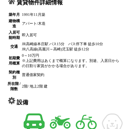
賃貸物件詳細情報
築年月
1991年11月築
建物構
アパート/木造
造
入居可
即入居可
能時期
JR高崎線本庄駅 バス15分 バス停下車 徒歩10分
交通
JR八高線(高麗川～高崎)児玉駅 徒歩12分
0～10万円
初期費
※上記費用はあくまで概算になります。別途、入居日から
用概算
の日割り家賃がかかる場合があります。
契約種
普通借家契約
別
所在階 /
2階/ 地上2階 建
階数
設備