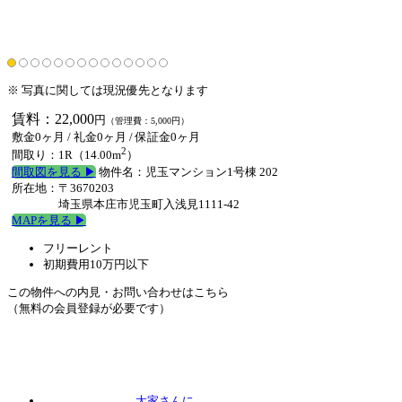
※ 写真に関しては現況優先となります
賃料：22,000
円
（管理費：5,000円）
敷金0ヶ月
/
礼金0ヶ月
/
保証金0ヶ月
2
間取り：1R（14.00m
）
間取図を見る ▶︎
物件名：児玉マンション1号棟 202
所在地：〒3670203
埼玉県本庄市児玉町入浅見1111-42
MAPを見る ▶︎
フリーレント
初期費用10万円以下
この物件への内見・お問い合わせはこちら
（無料の会員登録が必要です）
大家さんに