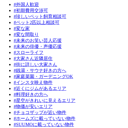
#外国人歓迎
#初期費用交渉可
#珍しいペット飼育相談可
#ペット2匹以上相談可
#変な家
#変な間取り
#未来のお笑い芸人応援
#未来の俳優・声優応援
#スローライフ
#大家さん近隣居住
#街に詳しい大家さん
#銭湯・サウナ好きの方へ
#家庭菜園・ガーデニングOK
#インスタ映え物件
#近くにジムがあるエリア
#料理好きの方へ
#星空がきれいに見えるエリア
#物価が安いエリア
#チョコザップが近い物件
#ホームズに載っていない物件
#SUUMOに載っていない物件