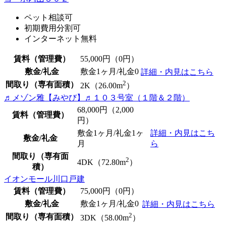
ペット相談可
初期費用分割可
インターネット無料
賃料（管理費）
55,000
円（0円）
敷金/礼金
敷金1ヶ月/
礼金0
詳細・内見はこちら
2
間取り（専有面積）
2K（26.00m
）
♬メゾン雅【みやび】♬１０３号室（１階＆２階）
68,000
円（2,000
賃料（管理費）
円）
敷金1ヶ月/礼金1ヶ
詳細・内見はこち
敷金/礼金
月
ら
間取り（専有面
2
4DK（72.80m
）
積）
イオンモール川口戸建
賃料（管理費）
75,000
円（0円）
敷金/礼金
敷金1ヶ月/
礼金0
詳細・内見はこちら
2
間取り（専有面積）
3DK（58.00m
）