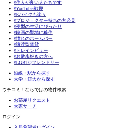
#住人が良い人たちです
#YouTuber歓迎
#Eバイクも楽々
#プロジェクター持ちの方必見
#夜型の生活にぴったり
#映画の聖地に移住
#憧れのホームバー
#譲渡型賃貸
#トレインビュー
#お散歩好きの方へ
#LGBTQフレンドリー
沿線・駅から探す
大学・短大から探す
ウチコミ！ならではの物件検索
お部屋リクエスト
大家サーチ
ログイン
入居希望者ログイン