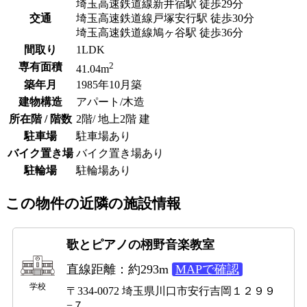
埼玉高速鉄道線新井宿駅 徒歩29分
交通
埼玉高速鉄道線戸塚安行駅 徒歩30分
埼玉高速鉄道線鳩ヶ谷駅 徒歩36分
間取り
1LDK
2
専有面積
41.04m
築年月
1985年10月築
建物構造
アパート/木造
所在階 / 階数
2階/ 地上2階 建
駐車場
駐車場あり
バイク置き場
バイク置き場あり
駐輪場
駐輪場あり
この物件の近隣の施設情報
歌とピアノの栩野音楽教室
直線距離：約293m
MAPで確認
学校
〒334-0072 埼玉県川口市安行吉岡１２９９
−７