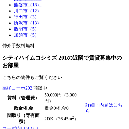
熊谷市（18）
川口市（12）
行田市（3）
所沢市（13）
飯能市（5）
加須市（5）
仲介手数料無料
シティハイムコシミズ 201の近隣で賃貸募集中の
お部屋
こちらの物件もご覧ください
高柳コーポ202
商談中
50,000
円（3,000
賃料（管理費）
円）
詳細・内見はこち
敷金/礼金
敷金0
/
礼金0
ら
間取り（専有面
2
2DK（36.45m
）
積）
コーポ内山３０２