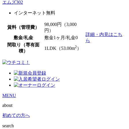
エムズ302
インターネット無料
98,000
円（3,000
賃料（管理費）
円）
詳細・内見はこち
敷金/礼金
敷金1ヶ月/
礼金0
ら
間取り（専有面
2
1LDK（53.00m
）
積）
MENU
about
初めての方へ
search