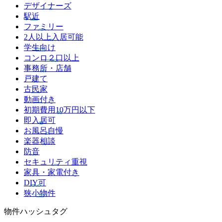
デザイナーズ
駅近
ファミリー
2人以上入居可能
学生向け
コンロ２口以上
事務所・店舗
戸建て
古民家
動画付き
初期費用10万円以下
即入居可
お風呂自慢
楽器相談
防音
セキュリティ重視
家具・家電付き
DIY可
狭小物件
物件ハッシュタグ