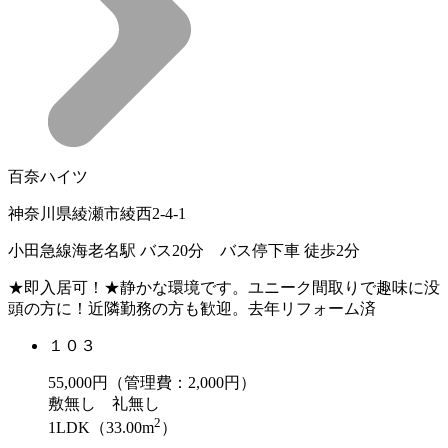
百奈ハイツ
神奈川県綾瀬市綾西2-4-1
小田急線海老名駅 バス20分 バス停下車 徒歩2分
★即入居可！★静かな環境です。ユニーク間取りで趣味に没
頭の方に！近隣勤務の方も歓迎。去年リフォーム済
１０３
55,000
円（管理費：2,000円）
敷
無し
礼
無し
2
1LDK（33.00m
）