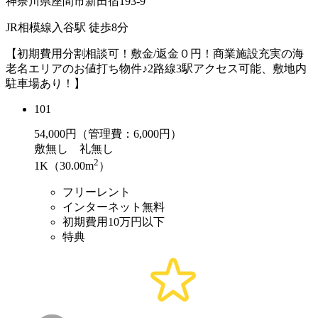
神奈川県座間市新田宿193-9
JR相模線入谷駅 徒歩8分
【初期費用分割相談可！敷金/返金０円！商業施設充実の海
老名エリアのお値打ち物件♪2路線3駅アクセス可能、敷地内
駐車場あり！】
101
54,000
円（管理費：6,000円）
敷
無し
礼
無し
2
1K（30.00m
）
フリーレント
インターネット無料
初期費用10万円以下
特典