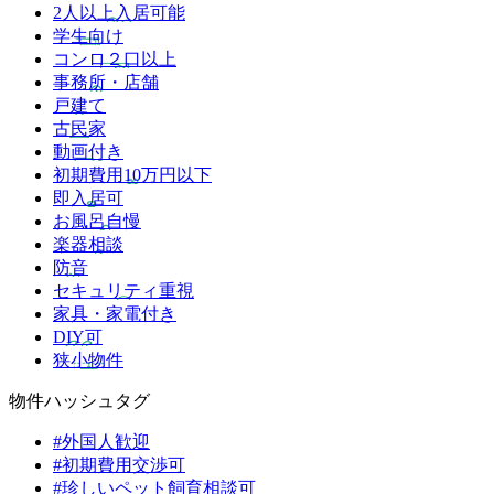
2人以上入居可能
学生向け
コンロ２口以上
事務所・店舗
戸建て
古民家
動画付き
初期費用10万円以下
即入居可
お風呂自慢
楽器相談
防音
セキュリティ重視
家具・家電付き
DIY可
狭小物件
物件ハッシュタグ
#外国人歓迎
#初期費用交渉可
#珍しいペット飼育相談可