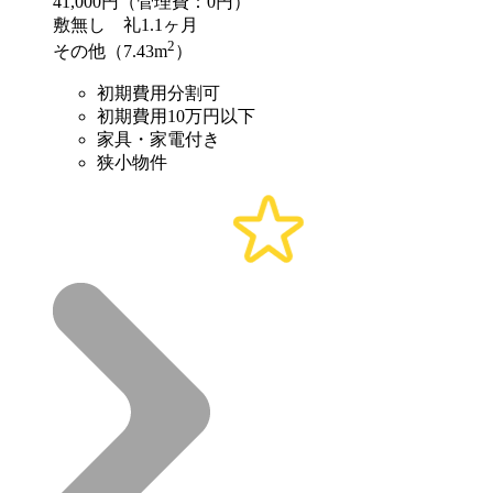
41,000
円（管理費：0円）
敷
無し
礼
1.1ヶ月
2
その他（7.43m
）
初期費用分割可
初期費用10万円以下
家具・家電付き
狭小物件