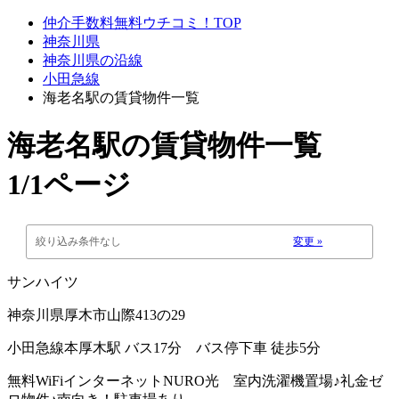
仲介手数料無料ウチコミ！TOP
神奈川県
神奈川県の沿線
小田急線
海老名駅の賃貸物件一覧
海老名駅
の賃貸物件一覧
1/1ページ
絞り込み条件なし
変更 »
サンハイツ
神奈川県厚木市山際413の29
小田急線本厚木駅 バス17分 バス停下車 徒歩5分
無料WiFiインターネットNURO光 室内洗濯機置場♪礼金ゼ