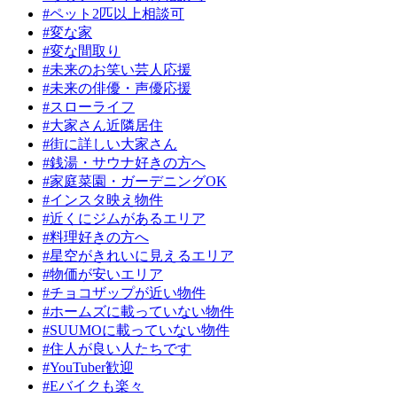
#ペット2匹以上相談可
#変な家
#変な間取り
#未来のお笑い芸人応援
#未来の俳優・声優応援
#スローライフ
#大家さん近隣居住
#街に詳しい大家さん
#銭湯・サウナ好きの方へ
#家庭菜園・ガーデニングOK
#インスタ映え物件
#近くにジムがあるエリア
#料理好きの方へ
#星空がきれいに見えるエリア
#物価が安いエリア
#チョコザップが近い物件
#ホームズに載っていない物件
#SUUMOに載っていない物件
#住人が良い人たちです
#YouTuber歓迎
#Eバイクも楽々