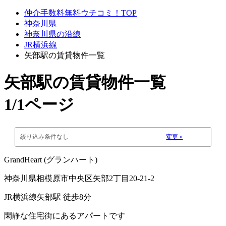
仲介手数料無料ウチコミ！TOP
神奈川県
神奈川県の沿線
JR横浜線
矢部駅の賃貸物件一覧
矢部駅
の賃貸物件一覧
1/1ページ
絞り込み条件なし
変更 »
GrandHeart (グランハート)
神奈川県相模原市中央区矢部2丁目20-21-2
JR横浜線矢部駅 徒歩8分
閑静な住宅街にあるアパートです