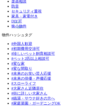
楽器相談
防音
セキュリティ重視
家具・家電付き
DIY可
狭小物件
物件ハッシュタグ
#外国人歓迎
#初期費用交渉可
#珍しいペット飼育相談可
#ペット2匹以上相談可
#変な家
#変な間取り
#未来のお笑い芸人応援
#未来の俳優・声優応援
#スローライフ
#大家さん近隣居住
#街に詳しい大家さん
#銭湯・サウナ好きの方へ
#家庭菜園・ガーデニングOK