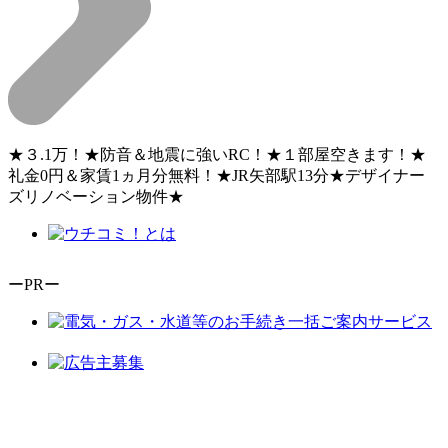
★３.1万！★防音＆地震に強いRC！★１部屋空きます！★
礼金0円＆家賃1ヵ月分無料！★JR矢部駅13分★デザイナー
ズリノベーション物件★
ーPRー