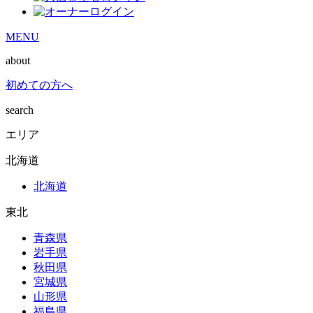
MENU
about
初めての方へ
search
エリア
北海道
北海道
東北
青森県
岩手県
秋田県
宮城県
山形県
福島県