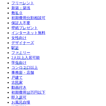
フリーレント
新築・築浅
敷礼０
初期費用分割相談可
保証人不要
壁紙プレゼント
インターネット無料
女性向け
デザイナーズ
駅近
ファミリー
2人以上入居可能
学生向け
コンロ２口以上
事務所・店舗
戸建て
古民家
動画付き
初期費用10万円以下
即入居可
お風呂自慢