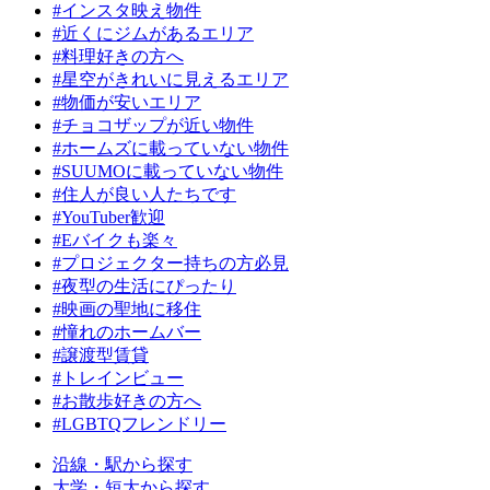
#インスタ映え物件
#近くにジムがあるエリア
#料理好きの方へ
#星空がきれいに見えるエリア
#物価が安いエリア
#チョコザップが近い物件
#ホームズに載っていない物件
#SUUMOに載っていない物件
#住人が良い人たちです
#YouTuber歓迎
#Eバイクも楽々
#プロジェクター持ちの方必見
#夜型の生活にぴったり
#映画の聖地に移住
#憧れのホームバー
#譲渡型賃貸
#トレインビュー
#お散歩好きの方へ
#LGBTQフレンドリー
沿線・駅から探す
大学・短大から探す