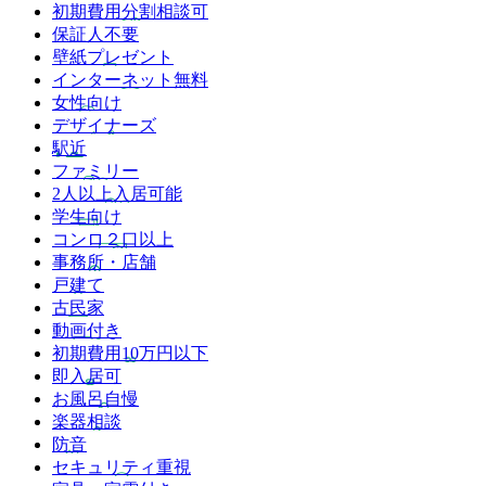
初期費用分割相談可
保証人不要
壁紙プレゼント
インターネット無料
女性向け
デザイナーズ
駅近
ファミリー
2人以上入居可能
学生向け
コンロ２口以上
事務所・店舗
戸建て
古民家
動画付き
初期費用10万円以下
即入居可
お風呂自慢
楽器相談
防音
セキュリティ重視