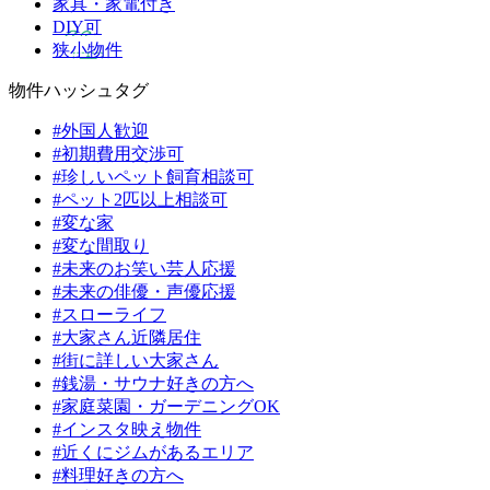
家具・家電付き
DIY可
狭小物件
物件ハッシュタグ
#外国人歓迎
#初期費用交渉可
#珍しいペット飼育相談可
#ペット2匹以上相談可
#変な家
#変な間取り
#未来のお笑い芸人応援
#未来の俳優・声優応援
#スローライフ
#大家さん近隣居住
#街に詳しい大家さん
#銭湯・サウナ好きの方へ
#家庭菜園・ガーデニングOK
#インスタ映え物件
#近くにジムがあるエリア
#料理好きの方へ