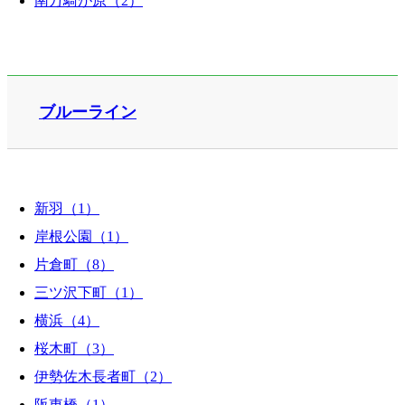
南万騎が原（2）
ブルーライン
新羽（1）
岸根公園（1）
片倉町（8）
三ツ沢下町（1）
横浜（4）
桜木町（3）
伊勢佐木長者町（2）
阪東橋（1）