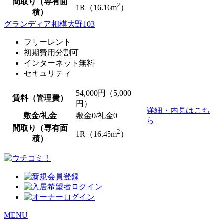
間取り（専有面
2
1R（16.16m
）
積）
グランディア相模大野103
フリーレント
初期費用分割可
インターネット無料
セキュリティ
54,000
円（5,000
賃料（管理費）
円）
詳細・内見はこち
敷金/礼金
敷金0
/
礼金0
ら
間取り（専有面
2
1R（16.45m
）
積）
MENU