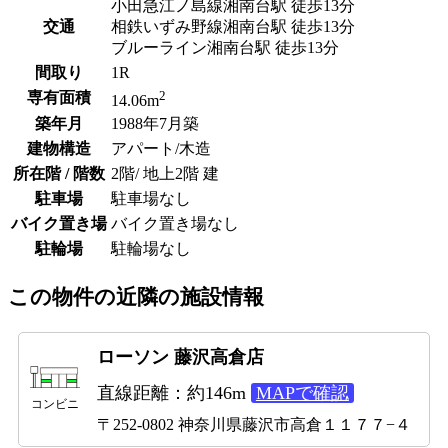
小田急江ノ島線湘南台駅 徒歩13分
交通
相鉄いずみ野線湘南台駅 徒歩13分
ブルーライン湘南台駅 徒歩13分
間取り
1R
2
専有面積
14.06m
築年月
1988年7月築
建物構造
アパート/木造
所在階 / 階数
2階/ 地上2階 建
駐車場
駐車場なし
バイク置き場
バイク置き場なし
駐輪場
駐輪場なし
この物件の近隣の施設情報
ローソン 藤沢高倉店
直線距離：約146m
MAPで確認
コンビニ
〒252-0802 神奈川県藤沢市高倉１１７７−４