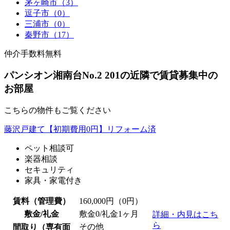
茅ヶ崎市（3）
逗子市（0）
三浦市（0）
秦野市（17）
仲介手数料無料
パンシオン湘南台No.2 201の近隣で賃貸募集中の
お部屋
こちらの物件もご覧ください
藤沢戸建て【初期費用0円】リフォーム済
ペット相談可
楽器相談
セキュリティ
家具・家電付き
賃料（管理費）
160,000
円（0円）
敷金/礼金
敷金0
/礼金1ヶ月
詳細・内見はこち
ら
その他
間取り（専有面