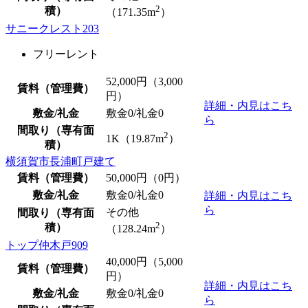
2
積）
（171.35m
）
サニークレスト203
フリーレント
52,000
円（3,000
賃料（管理費）
円）
詳細・内見はこち
敷金/礼金
敷金0
/
礼金0
ら
間取り（専有面
2
1K（19.87m
）
積）
横須賀市長浦町戸建て
賃料（管理費）
50,000
円（0円）
敷金/礼金
敷金0
/
礼金0
詳細・内見はこち
ら
その他
間取り（専有面
2
積）
（128.24m
）
トップ仲木戸909
40,000
円（5,000
賃料（管理費）
円）
詳細・内見はこち
敷金/礼金
敷金0
/
礼金0
ら