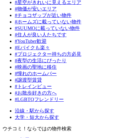
#星空がきれいに見えるエリア
#物価が安いエリア
#チョコザップが近い物件
#ホームズに載っていない物件
#SUUMOに載っていない物件
#住人が良い人たちです
#YouTuber歓迎
#Eバイクも楽々
#プロジェクター持ちの方必見
#夜型の生活にぴったり
#映画の聖地に移住
#憧れのホームバー
#譲渡型賃貸
#トレインビュー
#お散歩好きの方へ
#LGBTQフレンドリー
沿線・駅から探す
大学・短大から探す
ウチコミ！ならではの物件検索