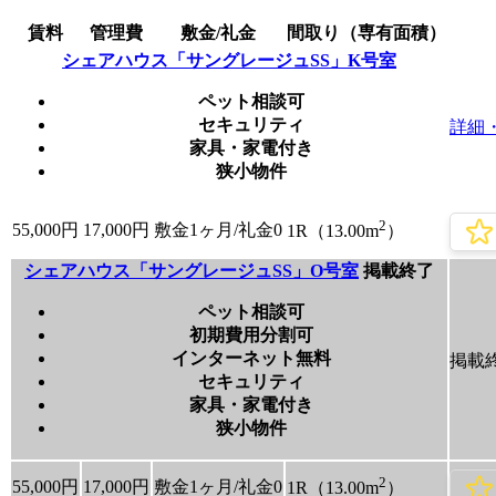
賃料
管理費
敷金/礼金
間取り（専有面積）
シェアハウス「サングレージュSS」K号室
ペット相談可
セキュリティ
詳細
家具・家電付き
狭小物件
2
55,000
円
17,000円
敷金1ヶ月/
礼金0
1R（13.00m
）
シェアハウス「サングレージュSS」O号室
掲載終了
ペット相談可
初期費用分割可
インターネット無料
掲載
セキュリティ
家具・家電付き
狭小物件
2
55,000
円
17,000円
敷金1ヶ月/
礼金0
1R（13.00m
）