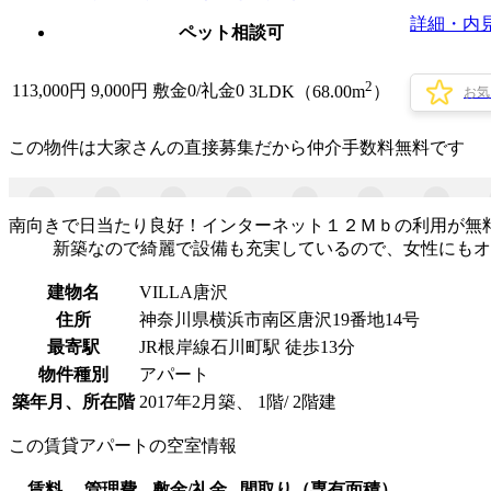
詳細・内
ペット相談可
2
113,000
円
9,000円
敷金0
/
礼金0
3LDK（68.00m
）
お気
この物件は大家さんの直接募集だから
仲介手数料無料
です
南向きで日当たり良好！インターネット１２Ｍｂの利用が無料で
新築なので綺麗で設備も充実しているので、女性にもオ
建物名
VILLA唐沢
住所
神奈川県横浜市南区唐沢19番地14号
最寄駅
JR根岸線石川町駅 徒歩13分
物件種別
アパート
築年月、所在階
2017年2月築、 1階/ 2階建
この賃貸アパートの空室情報
賃料
管理費
敷金/礼金
間取り（専有面積）