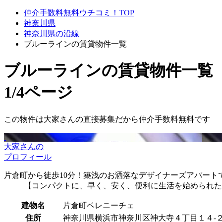
仲介手数料無料ウチコミ！TOP
神奈川県
神奈川県の沿線
ブルーラインの賃貸物件一覧
ブルーライン
の賃貸物件一覧
1/4ページ
この物件は大家さんの直接募集だから
仲介手数料無料
です
大家さんの
プロフィール
片倉町から徒歩10分！築浅のお洒落なデザイナーズアパート
【コンパクトに、早く、安く、便利に生活を始められた
建物名
片倉町ベレニーチェ
住所
神奈川県横浜市神奈川区神大寺４丁目１４-