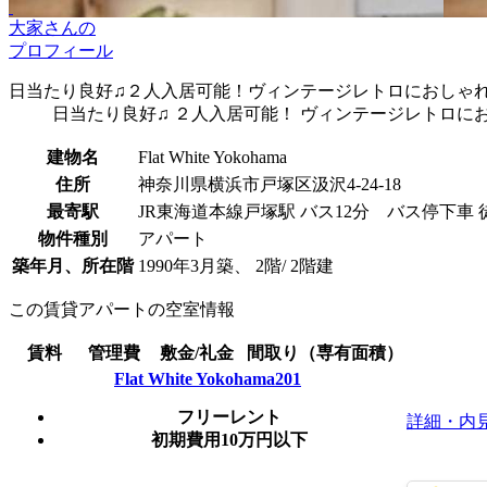
大家さんの
プロフィール
日当たり良好♫２人入居可能！ヴィンテージレトロにおしゃれ
日当たり良好♫ ２人入居可能！ ヴィンテージレトロに
建物名
Flat White Yokohama
住所
神奈川県横浜市戸塚区汲沢4-24-18
最寄駅
JR東海道本線戸塚駅 バス12分 バス停下車 
物件種別
アパート
築年月、所在階
1990年3月築、 2階/ 2階建
この賃貸アパートの空室情報
賃料
管理費
敷金/礼金
間取り（専有面積）
Flat White Yokohama201
フリーレント
詳細・内
初期費用10万円以下