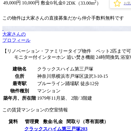
2
49,000
円
10,000円
敷金0
/
礼金0
2DK（33.00m
）
お気
この物件は大家さんの直接募集だから
仲介手数料無料
です
大家さんの
プロフィール
【リノベーション・ファミリータイプ物件 ペット2匹まで可
モニター付インターホン 追い焚き機能 24時間換気 浴室
建物名
クラックスハイム第三戸塚
住所
神奈川県横浜市戸塚区汲沢3-10-15
最寄駅
ブルーライン踊場駅 徒歩12分
物件種別
マンション
築年月、所在階
1979年11月築、 2階/ 3階建
この賃貸マンションの空室情報
賃料
管理費
敷金/礼金
間取り（専有面積）
クラックスハイム第三戸塚203