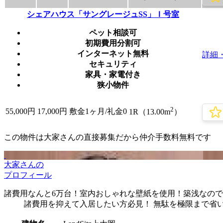
シェアハウス「サングレージュSS」Ｉ号室
ペット相談可
初期費用分割可
インターネット無料
詳細
セキュリティ
家具・家電付き
狭小物件
2
55,000
円
17,000円
敷金1ヶ月/
礼金0
1R（13.00m
）
この物件は大家さんの直接募集だから
仲介手数料無料
です
大家さんの
プロフィール
諸費用なんと6万台！室内おしゃれな壁紙を使用！築浅なので
諸費用を抑えて入居したい方必見！ 無駄を極限まで省