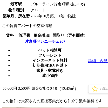
最寄駅
ブルーライン片倉町駅 徒歩10分
物件種別
アパート
築年月、所在階
2022年10月築、 1階/ 2階建
この賃貸アパートの空室情報
賃料
管理費
敷金/礼金
間取り（専有面積）
片倉町ベレニーチェ207
ペット相談可
フリーレント
インターネット無料
詳細・内見
初期費用10万円以下
家具・家電付き
狭小物件
2
55,000
円
3,500円
敷金0
/
礼金0
1R（12.42m
）
お気
この物件は大家さんの直接募集だから
仲介手数料無料
です