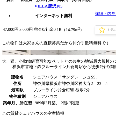
VILLA唐沢105
詳細・内見
インターネット無料
2
47,000
円
3,000円
敷金0
/
礼金0
1R（14.79m
）
お気
この物件は大家さんの直接募集だから
仲介手数料無料
です
犬、猫、小動物飼育可能なペットとの共生の地域最大規模の
横浜市営地下鉄ブルーライン片倉町駅から徒歩7分の閑静
建物名
シェアハウス「サングレージュSS」
住所
神奈川県横浜市神奈川区神大寺2―23―5
最寄駅
ブルーライン片倉町駅 徒歩7分
物件種別
シェアハウス
築年月、所在階
1989年3月築、 2階/ 2階建
この賃貸シェアハウスの空室情報