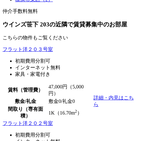
仲介手数料無料
ウインズ笹下 203の近隣で賃貸募集中のお部屋
こちらの物件もご覧ください
フラット洋２０３号室
初期費用分割可
インターネット無料
家具・家電付き
47,000
円（5,000
賃料（管理費）
円）
詳細・内見はこち
敷金/礼金
敷金0
/
礼金0
ら
間取り（専有面
2
1K（16.70m
）
積）
フラット洋２０２号室
初期費用分割可