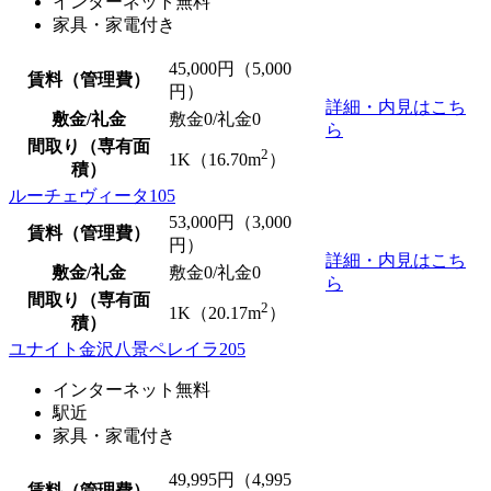
インターネット無料
家具・家電付き
45,000
円（5,000
賃料（管理費）
円）
詳細・内見はこち
敷金/礼金
敷金0
/
礼金0
ら
間取り（専有面
2
1K（16.70m
）
積）
ルーチェヴィータ105
53,000
円（3,000
賃料（管理費）
円）
詳細・内見はこち
敷金/礼金
敷金0
/
礼金0
ら
間取り（専有面
2
1K（20.17m
）
積）
ユナイト金沢八景ペレイラ205
インターネット無料
駅近
家具・家電付き
49,995
円（4,995
賃料（管理費）