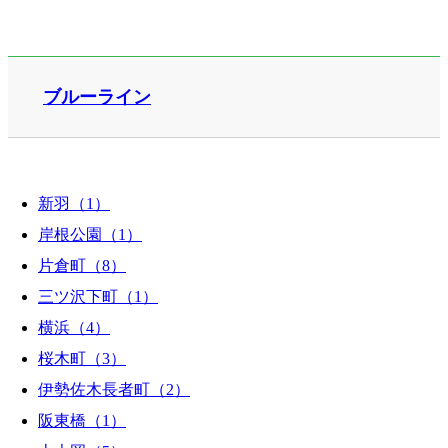
ブルーライン
新羽（1）
岸根公園（1）
片倉町（8）
三ツ沢下町（1）
横浜（4）
桜木町（3）
伊勢佐木長者町（2）
阪東橋（1）