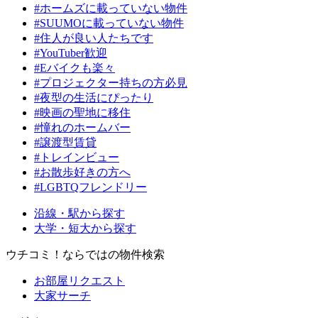
#ホームズに載っていない物件
#SUUMOに載っていない物件
#住人が良い人たちです
#YouTuber歓迎
#Eバイクも楽々
#プロジェクター持ちの方必見
#夜型の生活にぴったり
#映画の聖地に移住
#憧れのホームバー
#譲渡型賃貸
#トレインビュー
#お散歩好きの方へ
#LGBTQフレンドリー
沿線・駅から探す
大学・短大から探す
ウチコミ！ならではの物件検索
お部屋リクエスト
大家サーチ