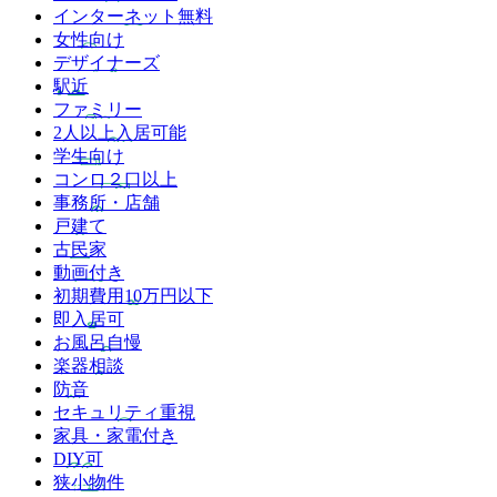
インターネット無料
女性向け
デザイナーズ
駅近
ファミリー
2人以上入居可能
学生向け
コンロ２口以上
事務所・店舗
戸建て
古民家
動画付き
初期費用10万円以下
即入居可
お風呂自慢
楽器相談
防音
セキュリティ重視
家具・家電付き
DIY可
狭小物件