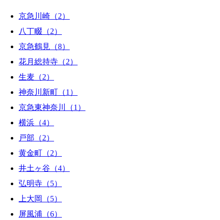
京急川崎（2）
八丁畷（2）
京急鶴見（8）
花月総持寺（2）
生麦（2）
神奈川新町（1）
京急東神奈川（1）
横浜（4）
戸部（2）
黄金町（2）
井土ヶ谷（4）
弘明寺（5）
上大岡（5）
屏風浦（6）