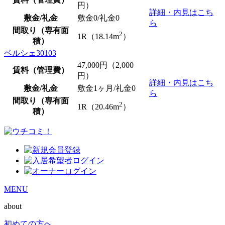
円）
詳細・内見はこち
敷金/礼金
敷金0
/
礼金0
ら
間取り（専有面
2
1R（18.14m
）
積）
ベルシェ30103
47,000
円（2,000
賃料（管理費）
円）
詳細・内見はこち
敷金/礼金
敷金1ヶ月/
礼金0
ら
間取り（専有面
2
1R（20.46m
）
積）
MENU
about
初めての方へ