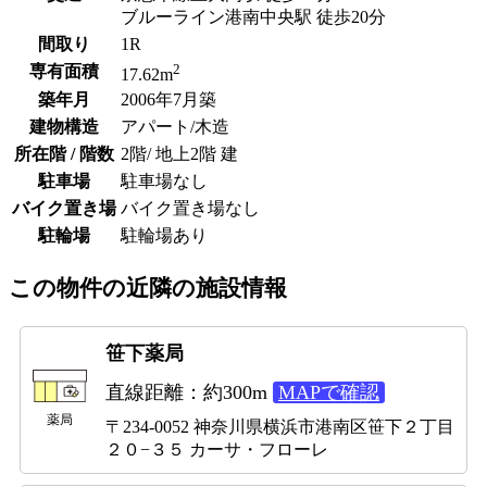
ブルーライン港南中央駅 徒歩20分
間取り
1R
2
専有面積
17.62m
築年月
2006年7月築
建物構造
アパート/木造
所在階 / 階数
2階/ 地上2階 建
駐車場
駐車場なし
バイク置き場
バイク置き場なし
駐輪場
駐輪場あり
この物件の近隣の施設情報
笹下薬局
直線距離：約300m
MAPで確認
薬局
〒234-0052 神奈川県横浜市港南区笹下２丁目
２０−３５ カーサ・フローレ