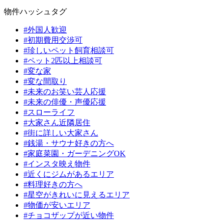
物件ハッシュタグ
#外国人歓迎
#初期費用交渉可
#珍しいペット飼育相談可
#ペット2匹以上相談可
#変な家
#変な間取り
#未来のお笑い芸人応援
#未来の俳優・声優応援
#スローライフ
#大家さん近隣居住
#街に詳しい大家さん
#銭湯・サウナ好きの方へ
#家庭菜園・ガーデニングOK
#インスタ映え物件
#近くにジムがあるエリア
#料理好きの方へ
#星空がきれいに見えるエリア
#物価が安いエリア
#チョコザップが近い物件