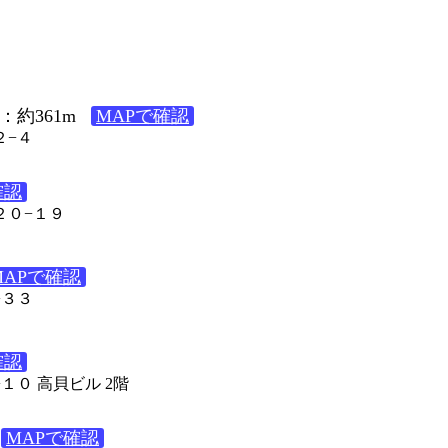
：約361m
MAPで確認
２−４
確認
２０−１９
MAPで確認
−３３
確認
−１０ 高貝ビル 2階
MAPで確認