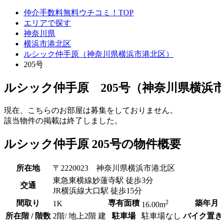
仲介手数料無料ウチコミ！TOP
エリアで探す
神奈川県
横浜市港北区
ルシック仲手原（神奈川県横浜市港北区）
205号
ルシック仲手原 205号（神奈川県横浜
現在、こちらのお部屋は募集をしておりません。
該当物件の掲載は終了しました。
ルシック仲手原 205号の物件概要
所在地
〒2220023 神奈川県横浜市港北区
東急東横線妙蓮寺駅 徒歩3分
交通
JR横浜線大口駅 徒歩15分
2
間取り
専有面積
築年月
1K
16.00m
所在階 / 階数
2階/ 地上2階 建
駐車場
駐車場なし
バイク置