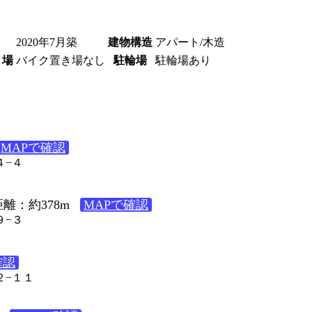
2020年7月築
建物構造
アパート/木造
き場
バイク置き場なし
駐輪場
駐輪場あり
MAPで確認
４−４
離：約378m
MAPで確認
９−３
確認
２−１１