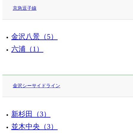
京急逗子線
金沢八景（5）
六浦（1）
金沢シーサイドライン
新杉田（3）
並木中央（3）