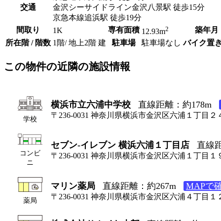
交通
金沢シーサイドライン金沢八景駅 徒歩15分
京急本線追浜駅 徒歩19分
2
間取り
専有面積
築年月
1K
12.93m
所在階 / 階数
1階/ 地上2階 建
駐車場
駐車場なし
バイク置
この物件の近隣の施設情報
横浜市立六浦中学校
直線距離：約178m
〒236-0031 神奈川県横浜市金沢区六浦１丁目２
学校
セブン-イレブン 横浜六浦１丁目店
直線距
コンビ
〒236-0031 神奈川県横浜市金沢区六浦１丁目１
ニ
マリン薬局
直線距離：約267m
MAPで
〒236-0031 神奈川県横浜市金沢区六浦４丁目１
薬局