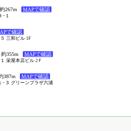
267m
MAPで確認
８−１
APで確認
５ 三和ビル 1F
約355m
MAPで確認
−１ 栄屋本店ビル 2Ｆ
387m
MAPで確認
２１−３ グリーンプラザ六浦