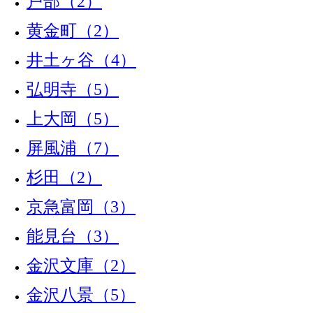
戸部（2）
黄金町（2）
井土ヶ谷（4）
弘明寺（5）
上大岡（5）
屏風浦（7）
杉田（2）
京急富岡（3）
能見台（3）
金沢文庫（2）
金沢八景（5）