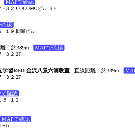
MAPで確認
−３２ COCOMOビル ３F
で確認
９−１９ 間瀬ビル
離：約389m
MAPで確認
−３２ 2F
立学習RED 金沢八景六浦教室
直線距離：約389m
MA
−３２ 2F
Pで確認
１５−１２
MAPで確認
０−５