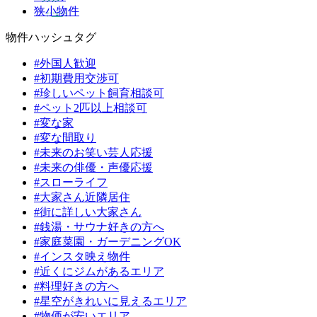
狭小物件
物件ハッシュタグ
#外国人歓迎
#初期費用交渉可
#珍しいペット飼育相談可
#ペット2匹以上相談可
#変な家
#変な間取り
#未来のお笑い芸人応援
#未来の俳優・声優応援
#スローライフ
#大家さん近隣居住
#街に詳しい大家さん
#銭湯・サウナ好きの方へ
#家庭菜園・ガーデニングOK
#インスタ映え物件
#近くにジムがあるエリア
#料理好きの方へ
#星空がきれいに見えるエリア
#物価が安いエリア