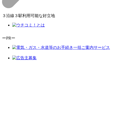
３沿線３駅利用可能な好立地
ーPRー