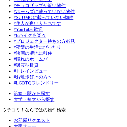
#チョコザップが近い物件
#ホームズに載っていない物件
#SUUMOに載っていない物件
#住人が良い人たちです
#YouTuber歓迎
#Eバイクも楽々
#プロジェクター持ちの方必見
#夜型の生活にぴったり
#映画の聖地に移住
#憧れのホームバー
#譲渡型賃貸
#トレインビュー
#お散歩好きの方へ
#LGBTQフレンドリー
沿線・駅から探す
大学・短大から探す
ウチコミ！ならではの物件検索
お部屋リクエスト
大家サーチ