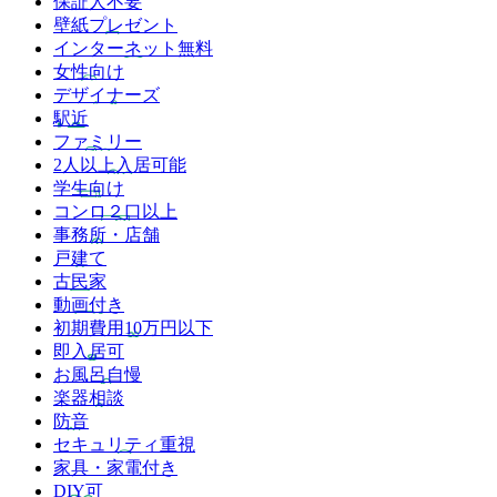
保証人不要
壁紙プレゼント
インターネット無料
女性向け
デザイナーズ
駅近
ファミリー
2人以上入居可能
学生向け
コンロ２口以上
事務所・店舗
戸建て
古民家
動画付き
初期費用10万円以下
即入居可
お風呂自慢
楽器相談
防音
セキュリティ重視
家具・家電付き
DIY可