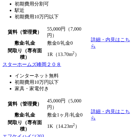
初期費用分割可
駅近
初期費用10万円以下
55,000
円（7,000
賃料（管理費）
円）
詳細・内見はこち
敷金/礼金
敷金0
/
礼金0
ら
間取り（専有面
2
1R（13.70m
）
積）
スターホームズ峰岡２０８
インターネット無料
初期費用10万円以下
家具・家電付き
45,000
円（5,000
賃料（管理費）
円）
詳細・内見はこち
敷金/礼金
敷金1ヶ月/
礼金0
ら
間取り（専有面
2
1K（14.23m
）
積）
エフケイハイツ203