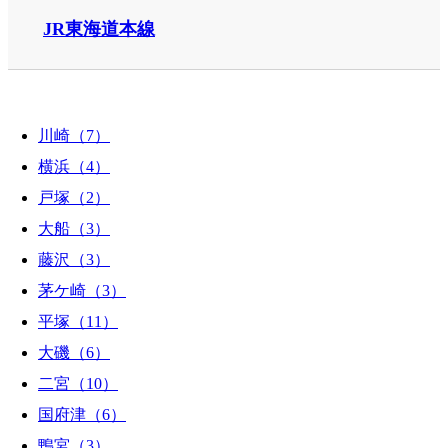
JR東海道本線
川崎（7）
横浜（4）
戸塚（2）
大船（3）
藤沢（3）
茅ケ崎（3）
平塚（11）
大磯（6）
二宮（10）
国府津（6）
鴨宮（3）