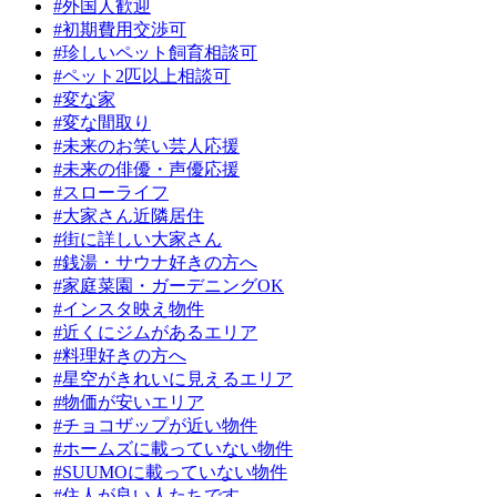
#外国人歓迎
#初期費用交渉可
#珍しいペット飼育相談可
#ペット2匹以上相談可
#変な家
#変な間取り
#未来のお笑い芸人応援
#未来の俳優・声優応援
#スローライフ
#大家さん近隣居住
#街に詳しい大家さん
#銭湯・サウナ好きの方へ
#家庭菜園・ガーデニングOK
#インスタ映え物件
#近くにジムがあるエリア
#料理好きの方へ
#星空がきれいに見えるエリア
#物価が安いエリア
#チョコザップが近い物件
#ホームズに載っていない物件
#SUUMOに載っていない物件
#住人が良い人たちです