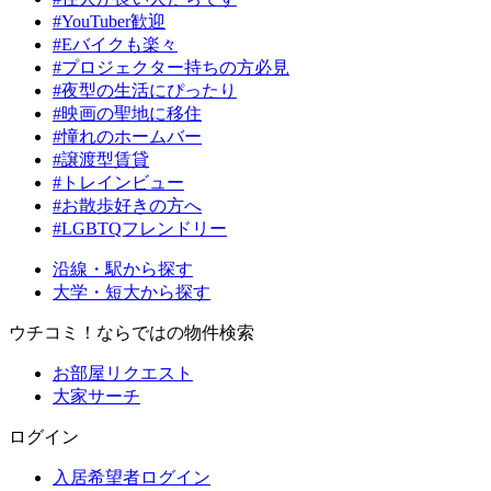
#YouTuber歓迎
#Eバイクも楽々
#プロジェクター持ちの方必見
#夜型の生活にぴったり
#映画の聖地に移住
#憧れのホームバー
#譲渡型賃貸
#トレインビュー
#お散歩好きの方へ
#LGBTQフレンドリー
沿線・駅から探す
大学・短大から探す
ウチコミ！ならではの物件検索
お部屋リクエスト
大家サーチ
ログイン
入居希望者ログイン