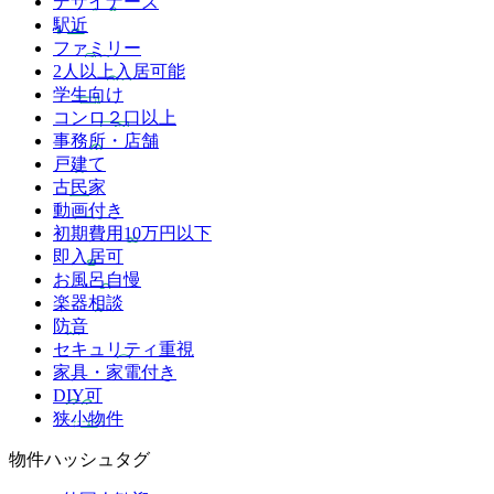
デザイナーズ
駅近
ファミリー
2人以上入居可能
学生向け
コンロ２口以上
事務所・店舗
戸建て
古民家
動画付き
初期費用10万円以下
即入居可
お風呂自慢
楽器相談
防音
セキュリティ重視
家具・家電付き
DIY可
狭小物件
物件ハッシュタグ