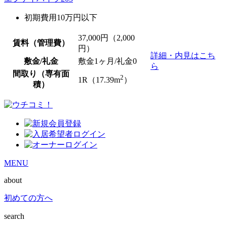
初期費用10万円以下
37,000
円（2,000
賃料（管理費）
円）
詳細・内見はこち
敷金/礼金
敷金1ヶ月/
礼金0
ら
間取り（専有面
2
1R（17.39m
）
積）
MENU
about
初めての方へ
search