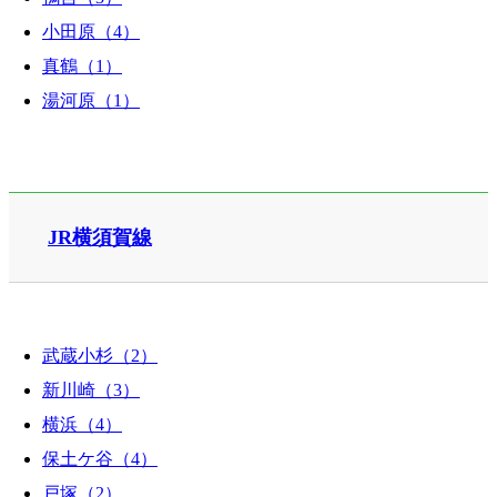
小田原（4）
真鶴（1）
湯河原（1）
JR横須賀線
武蔵小杉（2）
新川崎（3）
横浜（4）
保土ケ谷（4）
戸塚（2）