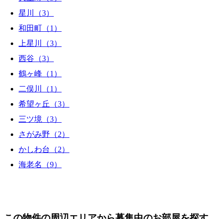
星川（3）
和田町（1）
上星川（3）
西谷（3）
鶴ヶ峰（1）
二俣川（1）
希望ヶ丘（3）
三ツ境（3）
さがみ野（2）
かしわ台（2）
海老名（9）
この物件の周辺エリアから募集中のお部屋を探す