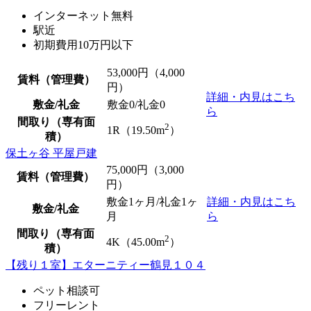
インターネット無料
駅近
初期費用10万円以下
53,000
円（4,000
賃料（管理費）
円）
詳細・内見はこち
敷金/礼金
敷金0
/
礼金0
ら
間取り（専有面
2
1R（19.50m
）
積）
保土ヶ谷 平屋戸建
75,000
円（3,000
賃料（管理費）
円）
敷金1ヶ月/礼金1ヶ
詳細・内見はこち
敷金/礼金
月
ら
間取り（専有面
2
4K（45.00m
）
積）
【残り１室】エターニティー鶴見１０４
ペット相談可
フリーレント