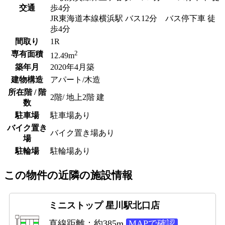
交通
歩4分
JR東海道本線横浜駅 バス12分 バス停下車 徒
歩4分
間取り
1R
2
専有面積
12.49m
築年月
2020年4月築
建物構造
アパート/木造
所在階 / 階
2階/ 地上2階 建
数
駐車場
駐車場あり
バイク置き
バイク置き場あり
場
駐輪場
駐輪場あり
この物件の近隣の施設情報
ミニストップ 星川駅北口店
直線距離：約385m
MAPで確認