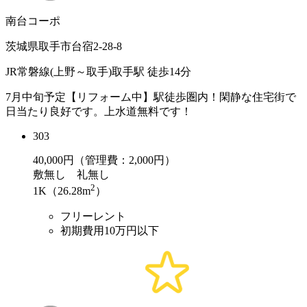
南台コーポ
茨城県取手市台宿2-28-8
JR常磐線(上野～取手)取手駅 徒歩14分
7月中旬予定【リフォーム中】駅徒歩圏内！閑静な住宅街で
日当たり良好です。上水道無料です！
303
40,000
円（管理費：2,000円）
敷
無し
礼
無し
2
1K（26.28m
）
フリーレント
初期費用10万円以下