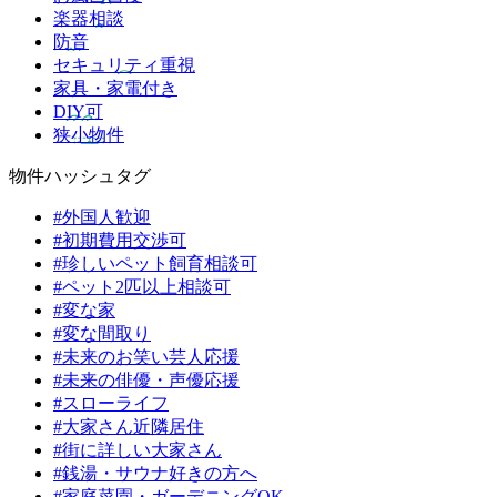
楽器相談
防音
セキュリティ重視
家具・家電付き
DIY可
狭小物件
物件ハッシュタグ
#外国人歓迎
#初期費用交渉可
#珍しいペット飼育相談可
#ペット2匹以上相談可
#変な家
#変な間取り
#未来のお笑い芸人応援
#未来の俳優・声優応援
#スローライフ
#大家さん近隣居住
#街に詳しい大家さん
#銭湯・サウナ好きの方へ
#家庭菜園・ガーデニングOK