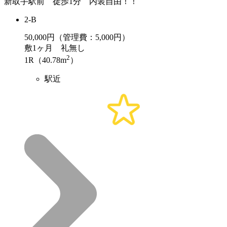
新取手駅前 徒歩1分 内装自由！！
2-B
50,000
円（管理費：5,000円）
敷
1ヶ月
礼
無し
2
1R（40.78m
）
駅近