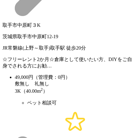
取手市中原町３K
茨城県取手市中原町12-19
JR常磐線(上野～取手)取手駅 徒歩20分
☆フリーレント2か月☆倉庫として使いたい方、DIYをご自
身でされる方にお勧…
49,000
円（管理費：0円）
敷
無し
礼
無し
2
3K（40.00m
）
ペット相談可