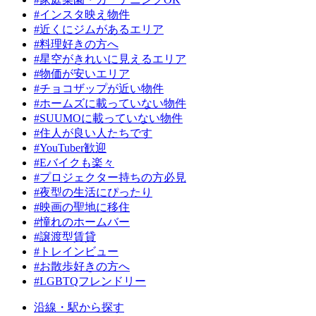
#インスタ映え物件
#近くにジムがあるエリア
#料理好きの方へ
#星空がきれいに見えるエリア
#物価が安いエリア
#チョコザップが近い物件
#ホームズに載っていない物件
#SUUMOに載っていない物件
#住人が良い人たちです
#YouTuber歓迎
#Eバイクも楽々
#プロジェクター持ちの方必見
#夜型の生活にぴったり
#映画の聖地に移住
#憧れのホームバー
#譲渡型賃貸
#トレインビュー
#お散歩好きの方へ
#LGBTQフレンドリー
沿線・駅から探す