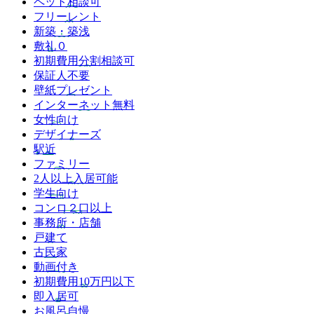
ペット相談可
フリーレント
新築・築浅
敷礼０
初期費用分割相談可
保証人不要
壁紙プレゼント
インターネット無料
女性向け
デザイナーズ
駅近
ファミリー
2人以上入居可能
学生向け
コンロ２口以上
事務所・店舗
戸建て
古民家
動画付き
初期費用10万円以下
即入居可
お風呂自慢