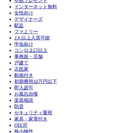
壁紙プレゼント
インターネット無料
女性向け
デザイナーズ
駅近
ファミリー
2人以上入居可能
学生向け
コンロ２口以上
事務所・店舗
戸建て
古民家
動画付き
初期費用10万円以下
即入居可
お風呂自慢
楽器相談
防音
セキュリティ重視
家具・家電付き
DIY可
狭小物件