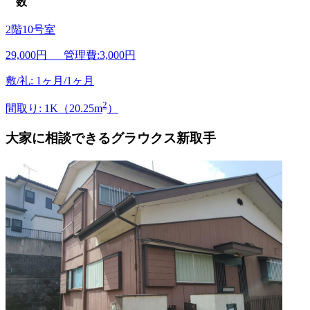
数
2階10号室
29,000
円 管理費:3,000円
敷/礼: 1ヶ月/1ヶ月
2
間取り: 1K（20.25m
）
大家に相談できるグラウクス新取手