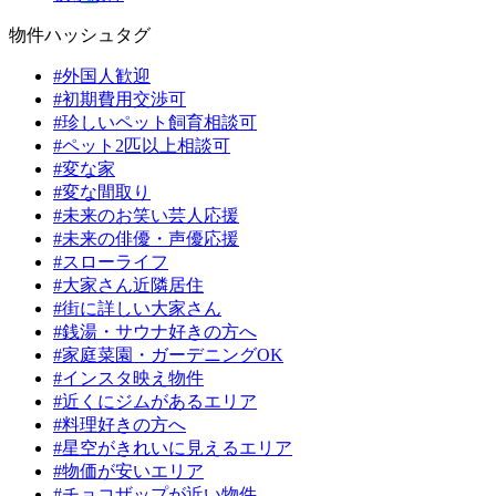
物件ハッシュタグ
#外国人歓迎
#初期費用交渉可
#珍しいペット飼育相談可
#ペット2匹以上相談可
#変な家
#変な間取り
#未来のお笑い芸人応援
#未来の俳優・声優応援
#スローライフ
#大家さん近隣居住
#街に詳しい大家さん
#銭湯・サウナ好きの方へ
#家庭菜園・ガーデニングOK
#インスタ映え物件
#近くにジムがあるエリア
#料理好きの方へ
#星空がきれいに見えるエリア
#物価が安いエリア
#チョコザップが近い物件