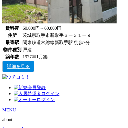
賃料帯
60,000円～60,000円
住所
茨城県取手市新取手３ー３１ー９
最寄駅
関東鉄道常総線新取手駅 徒歩7分
物件種別
戸建
築年数
1977年1月築
詳細を見る
MENU
about