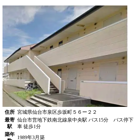
住所
宮城県仙台市泉区歩坂町５６ー２２
最寄
仙台市営地下鉄南北線泉中央駅 バス15分 バス停下
駅
車 徒歩1分
築年
1989年3月築