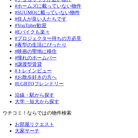
#ホームズに載っていない物件
#SUUMOに載っていない物件
#住人が良い人たちです
#YouTuber歓迎
#Eバイクも楽々
#プロジェクター持ちの方必見
#夜型の生活にぴったり
#映画の聖地に移住
#憧れのホームバー
#譲渡型賃貸
#トレインビュー
#お散歩好きの方へ
#LGBTQフレンドリー
沿線・駅から探す
大学・短大から探す
ウチコミ！ならではの物件検索
お部屋リクエスト
大家サーチ