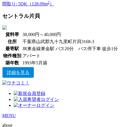
2
間取り: 5DK（128.09m
）
セントラル片貝
賃料帯
38,000円～40,000円
住所
千葉県山武郡九十九里町片貝3168-3
最寄駅
JR東金線東金駅 バス20分 バス停下車 徒歩1分
物件種別
アパート
築年数
1993年5月築
詳細を見る
MENU
about