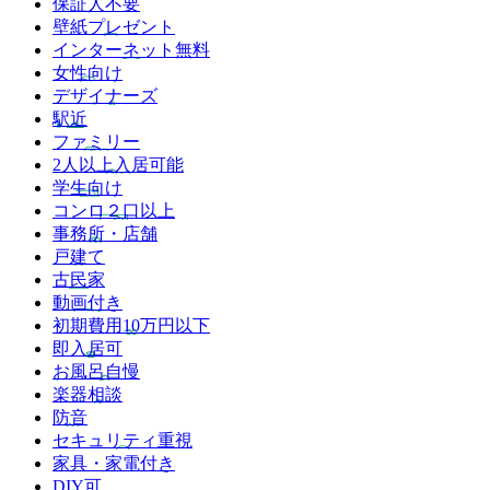
保証人不要
壁紙プレゼント
インターネット無料
女性向け
デザイナーズ
駅近
ファミリー
2人以上入居可能
学生向け
コンロ２口以上
事務所・店舗
戸建て
古民家
動画付き
初期費用10万円以下
即入居可
お風呂自慢
楽器相談
防音
セキュリティ重視
家具・家電付き
DIY可