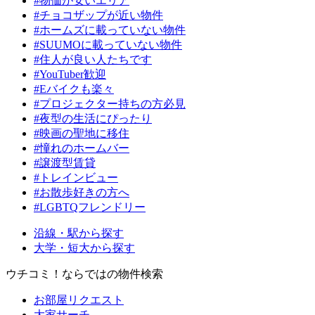
#物価が安いエリア
#チョコザップが近い物件
#ホームズに載っていない物件
#SUUMOに載っていない物件
#住人が良い人たちです
#YouTuber歓迎
#Eバイクも楽々
#プロジェクター持ちの方必見
#夜型の生活にぴったり
#映画の聖地に移住
#憧れのホームバー
#譲渡型賃貸
#トレインビュー
#お散歩好きの方へ
#LGBTQフレンドリー
沿線・駅から探す
大学・短大から探す
ウチコミ！ならではの物件検索
お部屋リクエスト
大家サーチ