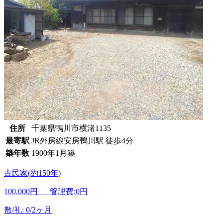
住所
千葉県鴨川市横渚1135
最寄駅
JR外房線安房鴨川駅 徒歩4分
築年数
1900年1月築
古民家(約150年)
100,000
円 管理費:0円
敷/礼: 0/2ヶ月