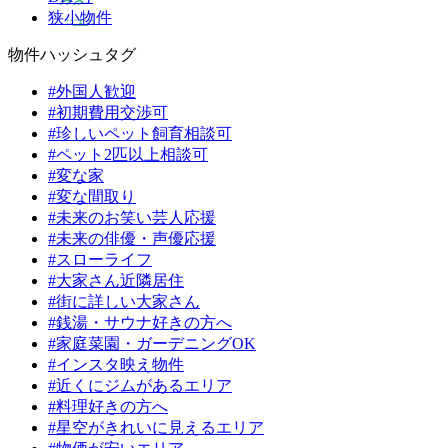
狭小物件
物件ハッシュタグ
#外国人歓迎
#初期費用交渉可
#珍しいペット飼育相談可
#ペット2匹以上相談可
#変な家
#変な間取り
#未来のお笑い芸人応援
#未来の俳優・声優応援
#スローライフ
#大家さん近隣居住
#街に詳しい大家さん
#銭湯・サウナ好きの方へ
#家庭菜園・ガーデニングOK
#インスタ映え物件
#近くにジムがあるエリア
#料理好きの方へ
#星空がきれいに見えるエリア