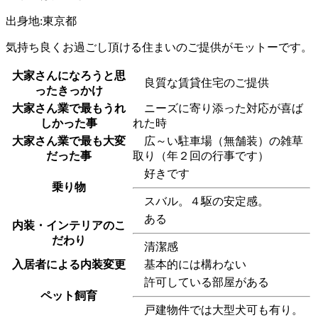
出身地:東京都
気持ち良くお過ごし頂ける住まいのご提供がモットーです。
大家さんになろうと思
良質な賃貸住宅のご提供
ったきっかけ
大家さん業で最もうれ
ニーズに寄り添った対応が喜ば
しかった事
れた時
大家さん業で最も大変
広～い駐車場（無舗装）の雑草
だった事
取り（年２回の行事です）
好きです
乗り物
スバル。４駆の安定感。
ある
内装・インテリアのこ
だわり
清潔感
入居者による内装変更
基本的には構わない
許可している部屋がある
ペット飼育
戸建物件では大型犬可も有り。