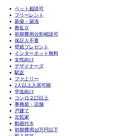
ペット相談可
フリーレント
新築・築浅
敷礼０
初期費用分割相談可
保証人不要
壁紙プレゼント
インターネット無料
女性向け
デザイナーズ
駅近
ファミリー
2人以上入居可能
学生向け
コンロ２口以上
事務所・店舗
戸建て
古民家
動画付き
初期費用10万円以下