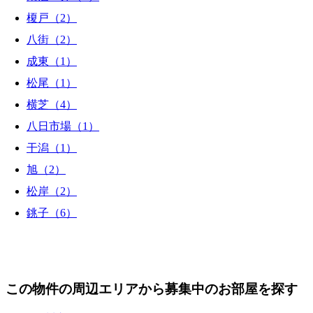
榎戸（2）
八街（2）
成東（1）
松尾（1）
横芝（4）
八日市場（1）
干潟（1）
旭（2）
松岸（2）
銚子（6）
この物件の周辺エリアから募集中のお部屋を探す