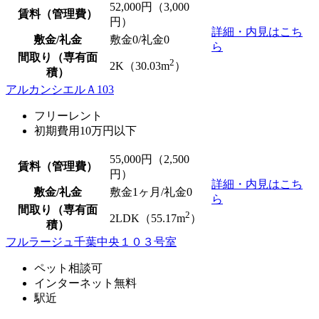
52,000
円（3,000
賃料（管理費）
円）
詳細・内見はこち
敷金/礼金
敷金0
/
礼金0
ら
間取り（専有面
2
2K（30.03m
）
積）
アルカンシエルＡ103
フリーレント
初期費用10万円以下
55,000
円（2,500
賃料（管理費）
円）
詳細・内見はこち
敷金/礼金
敷金1ヶ月/
礼金0
ら
間取り（専有面
2
2LDK（55.17m
）
積）
フルラージュ千葉中央１０３号室
ペット相談可
インターネット無料
駅近