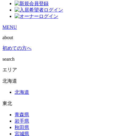
MENU
about
初めての方へ
search
エリア
北海道
北海道
東北
青森県
岩手県
秋田県
宮城県