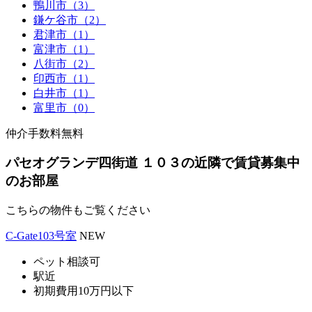
鴨川市（3）
鎌ケ谷市（2）
君津市（1）
富津市（1）
八街市（2）
印西市（1）
白井市（1）
富里市（0）
仲介手数料無料
パセオグランデ四街道 １０３の近隣で賃貸募集中
のお部屋
こちらの物件もご覧ください
C-Gate103号室
NEW
ペット相談可
駅近
初期費用10万円以下