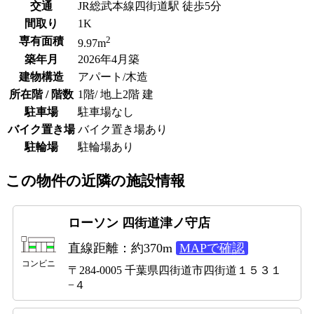
交通
JR総武本線四街道駅 徒歩5分
間取り
1K
2
専有面積
9.97m
築年月
2026年4月築
建物構造
アパート/木造
所在階 / 階数
1階/ 地上2階 建
駐車場
駐車場なし
バイク置き場
バイク置き場あり
駐輪場
駐輪場あり
この物件の近隣の施設情報
ローソン 四街道津ノ守店
直線距離：約370m
MAPで確認
コンビニ
〒284-0005 千葉県四街道市四街道１５３１
−４