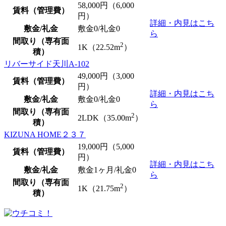
58,000
円（6,000
賃料（管理費）
円）
詳細・内見はこち
敷金/礼金
敷金0
/
礼金0
ら
間取り（専有面
2
1K（22.52m
）
積）
リバーサイド天川A-102
49,000
円（3,000
賃料（管理費）
円）
詳細・内見はこち
敷金/礼金
敷金0
/
礼金0
ら
間取り（専有面
2
2LDK（35.00m
）
積）
KIZUNA HOME２３７
19,000
円（5,000
賃料（管理費）
円）
詳細・内見はこち
敷金/礼金
敷金1ヶ月/
礼金0
ら
間取り（専有面
2
1K（21.75m
）
積）