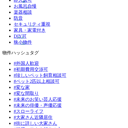
即入居可
お風呂自慢
楽器相談
防音
セキュリティ重視
家具・家電付き
DIY可
狭小物件
物件ハッシュタグ
#外国人歓迎
#初期費用交渉可
#珍しいペット飼育相談可
#ペット2匹以上相談可
#変な家
#変な間取り
#未来のお笑い芸人応援
#未来の俳優・声優応援
#スローライフ
#大家さん近隣居住
#街に詳しい大家さん