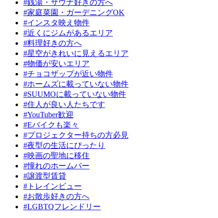
#銭湯・サウナ好きの方へ
#家庭菜園・ガーデニングOK
#インスタ映え物件
#近くにジムがあるエリア
#料理好きの方へ
#星空がきれいに見えるエリア
#物価が安いエリア
#チョコザップが近い物件
#ホームズに載っていない物件
#SUUMOに載っていない物件
#住人が良い人たちです
#YouTuber歓迎
#Eバイクも楽々
#プロジェクター持ちの方必見
#夜型の生活にぴったり
#映画の聖地に移住
#憧れのホームバー
#譲渡型賃貸
#トレインビュー
#お散歩好きの方へ
#LGBTQフレンドリー