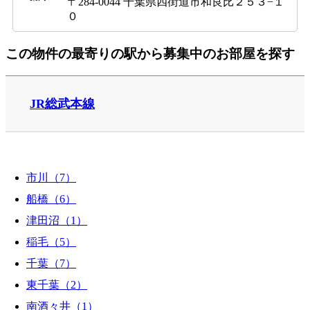
〒284-0044 千葉県四街道市和良比２５３−１
０
この物件の最寄りの駅から募集中のお部屋を探す
JR総武本線
市川（7）
船橋（6）
津田沼（1）
稲毛（5）
千葉（7）
東千葉（2）
南酒々井（1）