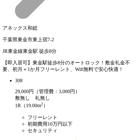
アネックス和総
千葉県東金市東上宿7-2
JR東金線東金駅 徒歩8分
【即入居可】東金駅徒歩8分のオートロック！敷金礼金不
要、初月＋1か月フリーレント、Wifi無料で安心快適！
308
29,000
円（管理費：3,000円）
敷
無し
礼
無し
2
1R（19.00m
）
フリーレント
初期費用10万円以下
セキュリティ