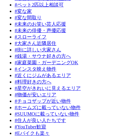
#ペット2匹以上相談可
#変な家
#変な間取り
#未来のお笑い芸人応援
#未来の俳優・声優応援
#スローライフ
#大家さん近隣居住
#街に詳しい大家さん
#銭湯・サウナ好きの方へ
#家庭菜園・ガーデニングOK
#インスタ映え物件
#近くにジムがあるエリア
#料理好きの方へ
#星空がきれいに見えるエリア
#物価が安いエリア
#チョコザップが近い物件
#ホームズに載っていない物件
#SUUMOに載っていない物件
#住人が良い人たちです
#YouTuber歓迎
#Eバイクも楽々