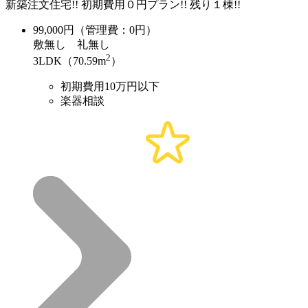
新築注文住宅!! 初期費用０円プラン!! 残り１棟!!
99,000
円（管理費：0円）
敷
無し
礼
無し
2
3LDK（70.59m
）
初期費用10万円以下
楽器相談