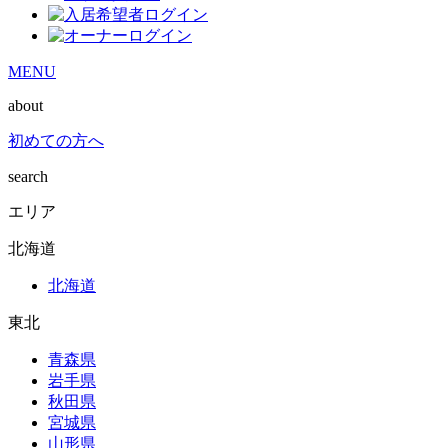
MENU
about
初めての方へ
search
エリア
北海道
北海道
東北
青森県
岩手県
秋田県
宮城県
山形県