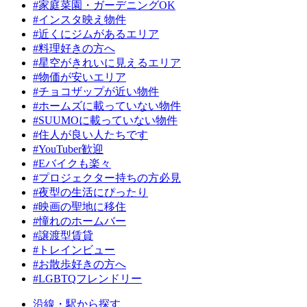
#家庭菜園・ガーデニングOK
#インスタ映え物件
#近くにジムがあるエリア
#料理好きの方へ
#星空がきれいに見えるエリア
#物価が安いエリア
#チョコザップが近い物件
#ホームズに載っていない物件
#SUUMOに載っていない物件
#住人が良い人たちです
#YouTuber歓迎
#Eバイクも楽々
#プロジェクター持ちの方必見
#夜型の生活にぴったり
#映画の聖地に移住
#憧れのホームバー
#譲渡型賃貸
#トレインビュー
#お散歩好きの方へ
#LGBTQフレンドリー
沿線・駅から探す