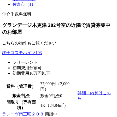
佐倉市（1）
仲介手数料無料
グランデージ木更津 202号室の近隣で賃貸募集中
のお部屋
こちらの物件もご覧ください
銚子コスモハイツ103
フリーレント
初期費用分割可
初期費用10万円以下
37,000
円（2,000
賃料（管理費）
円）
詳細・内見はこち
敷金/礼金
敷金0
/
礼金0
ら
間取り（専有面
2
1K（24.84m
）
積）
ラレーヴ南三咲２０８
商談中