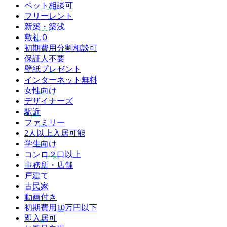
ペット相談可
フリーレント
新築・築浅
敷礼０
初期費用分割相談可
保証人不要
壁紙プレゼント
インターネット無料
女性向け
デザイナーズ
駅近
ファミリー
2人以上入居可能
学生向け
コンロ２口以上
事務所・店舗
戸建て
古民家
動画付き
初期費用10万円以下
即入居可