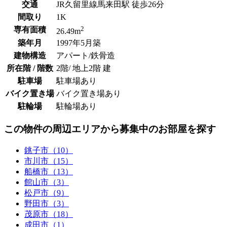
交通
JR久留里線馬来田駅 徒歩26分
間取り
1K
2
専有面積
26.49m
築年月
1997年5月築
建物構造
アパート/鉄骨造
所在階 / 階数
2階/ 地上2階 建
駐車場
駐車場あり
バイク置き場
バイク置き場あり
駐輪場
駐輪場あり
この物件の周辺エリアから募集中のお部屋を探す
銚子市（10）
市川市（15）
船橋市（13）
館山市（3）
松戸市（9）
野田市（3）
茂原市（18）
成田市（1）