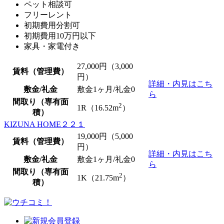
ペット相談可
フリーレント
初期費用分割可
初期費用10万円以下
家具・家電付き
27,000
円（3,000
賃料（管理費）
円）
詳細・内見はこち
敷金/礼金
敷金1ヶ月/
礼金0
ら
間取り（専有面
2
1R（16.52m
）
積）
KIZUNA HOME２２１
19,000
円（5,000
賃料（管理費）
円）
詳細・内見はこち
敷金/礼金
敷金1ヶ月/
礼金0
ら
間取り（専有面
2
1K（21.75m
）
積）