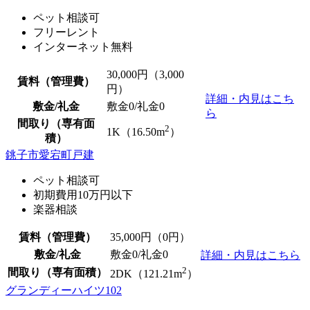
ペット相談可
フリーレント
インターネット無料
30,000
円（3,000
賃料（管理費）
円）
詳細・内見はこち
敷金/礼金
敷金0
/
礼金0
ら
間取り（専有面
2
1K（16.50m
）
積）
銚子市愛宕町戸建
ペット相談可
初期費用10万円以下
楽器相談
賃料（管理費）
35,000
円（0円）
敷金/礼金
敷金0
/
礼金0
詳細・内見はこちら
2
間取り（専有面積）
2DK（121.21m
）
グランディーハイツ102