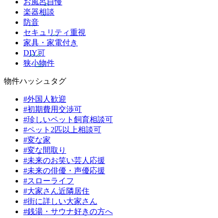
お風呂自慢
楽器相談
防音
セキュリティ重視
家具・家電付き
DIY可
狭小物件
物件ハッシュタグ
#外国人歓迎
#初期費用交渉可
#珍しいペット飼育相談可
#ペット2匹以上相談可
#変な家
#変な間取り
#未来のお笑い芸人応援
#未来の俳優・声優応援
#スローライフ
#大家さん近隣居住
#街に詳しい大家さん
#銭湯・サウナ好きの方へ