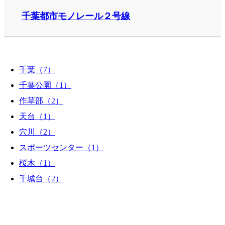
千葉都市モノレール２号線
千葉（7）
千葉公園（1）
作草部（2）
天台（1）
穴川（2）
スポーツセンター（1）
桜木（1）
千城台（2）