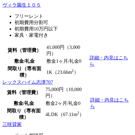
ヴィラ園生１０５
フリーレント
初期費用分割可
初期費用10万円以下
家具・家電付き
41,000
円（3,000
賃料（管理費）
円）
詳細・内見はこち
敷金/礼金
敷金1ヶ月/
礼金0
ら
間取り（専有面
2
1K（23.66m
）
積）
レックスハイム志津707
75,000
円（10,000
賃料（管理費）
円）
詳細・内見はこち
敷金/礼金
敷金2ヶ月/
礼金0
ら
間取り（専有面
2
4LDK（67.11m
）
積）
三咲貸家