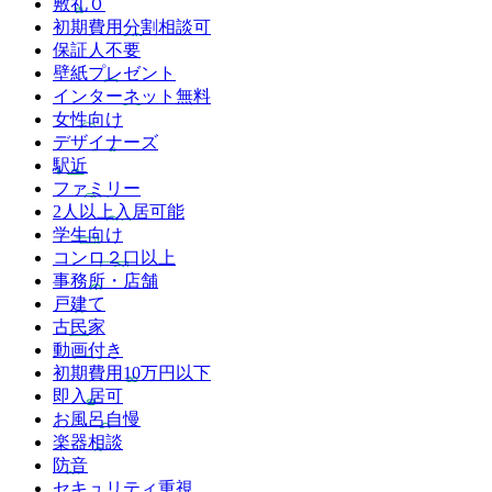
敷礼０
初期費用分割相談可
保証人不要
壁紙プレゼント
インターネット無料
女性向け
デザイナーズ
駅近
ファミリー
2人以上入居可能
学生向け
コンロ２口以上
事務所・店舗
戸建て
古民家
動画付き
初期費用10万円以下
即入居可
お風呂自慢
楽器相談
防音
セキュリティ重視