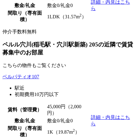
詳細・内見はこち
敷金/礼金
敷金0
/
礼金0
ら
間取り（専有面
2
1LDK（31.57m
）
積）
仲介手数料無料
ペルル穴川(稲毛駅・穴川駅新築) 205の近隣で賃貸
募集中のお部屋
こちらの物件もご覧ください
ベルパティオ107
駅近
初期費用10万円以下
45,000
円（2,000
賃料（管理費）
円）
詳細・内見はこち
敷金/礼金
敷金0
/
礼金0
ら
間取り（専有面
2
1K（19.87m
）
積）