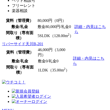
ペット相談可
フリーレント
楽器相談
賃料（管理費）
80,000
円（0円）
敷金/礼金
敷金80,000円/
礼金0
詳細・内見はこち
ら
間取り（専有面
2
5SLDK（128.00m
）
積）
リバーサイド天川B-201
46,000
円（3,000
賃料（管理費）
円）
詳細・内見はこち
敷金/礼金
敷金0
/
礼金0
ら
間取り（専有面
2
1LDK（35.00m
）
積）