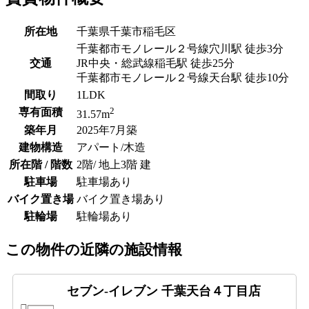
所在地
千葉県千葉市稲毛区
千葉都市モノレール２号線穴川駅 徒歩3分
交通
JR中央・総武線稲毛駅 徒歩25分
千葉都市モノレール２号線天台駅 徒歩10分
間取り
1LDK
2
専有面積
31.57m
築年月
2025年7月築
建物構造
アパート/木造
所在階 / 階数
2階/ 地上3階 建
駐車場
駐車場あり
バイク置き場
バイク置き場あり
駐輪場
駐輪場あり
この物件の近隣の施設情報
セブン-イレブン 千葉天台４丁目店