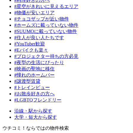
#料理好きの方へ
#星空がきれいに見えるエリア
#物価が安いエリア
#チョコザップが近い物件
#ホームズに載っていない物件
#SUUMOに載っていない物件
#住人が良い人たちです
#YouTuber歓迎
#Eバイクも楽々
#プロジェクター持ちの方必見
#夜型の生活にぴったり
#映画の聖地に移住
#憧れのホームバー
#譲渡型賃貸
#トレインビュー
#お散歩好きの方へ
#LGBTQフレンドリー
沿線・駅から探す
大学・短大から探す
ウチコミ！ならではの物件検索