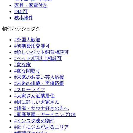
家具・家電付き
DIY可
狭小物件
物件ハッシュタグ
#外国人歓迎
#初期費用交渉可
#珍しいペット飼育相談可
#ペット2匹以上相談可
#変な家
#変な間取り
#未来のお笑い芸人応援
#未来の俳優・声優応援
#スローライフ
#大家さん近隣居住
#街に詳しい大家さん
#銭湯・サウナ好きの方へ
#家庭菜園・ガーデニングOK
#インスタ映え物件
#近くにジムがあるエリア