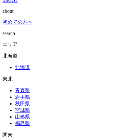
MENU
about
初めての方へ
search
エリア
北海道
北海道
東北
青森県
岩手県
秋田県
宮城県
山形県
福島県
関東