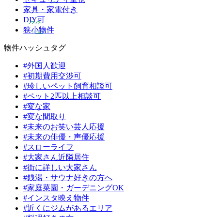
家具・家電付き
DIY可
狭小物件
物件ハッシュタグ
#外国人歓迎
#初期費用交渉可
#珍しいペット飼育相談可
#ペット2匹以上相談可
#変な家
#変な間取り
#未来のお笑い芸人応援
#未来の俳優・声優応援
#スローライフ
#大家さん近隣居住
#街に詳しい大家さん
#銭湯・サウナ好きの方へ
#家庭菜園・ガーデニングOK
#インスタ映え物件
#近くにジムがあるエリア