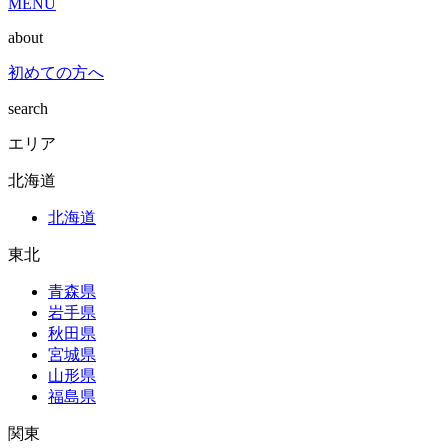
MENU
about
初めての方へ
search
エリア
北海道
北海道
東北
青森県
岩手県
秋田県
宮城県
山形県
福島県
関東