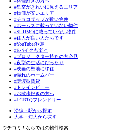
#料理好きの方へ
#星空がきれいに見えるエリア
#物価が安いエリア
#チョコザップが近い物件
#ホームズに載っていない物件
#SUUMOに載っていない物件
#住人が良い人たちです
#YouTuber歓迎
#Eバイクも楽々
#プロジェクター持ちの方必見
#夜型の生活にぴったり
#映画の聖地に移住
#憧れのホームバー
#譲渡型賃貸
#トレインビュー
#お散歩好きの方へ
#LGBTQフレンドリー
沿線・駅から探す
大学・短大から探す
ウチコミ！ならではの物件検索