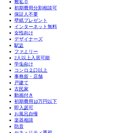
敷礼０
初期費用分割相談可
保証人不要
壁紙プレゼント
インターネット無料
女性向け
デザイナーズ
駅近
ファミリー
2人以上入居可能
学生向け
コンロ２口以上
事務所・店舗
戸建て
古民家
動画付き
初期費用10万円以下
即入居可
お風呂自慢
楽器相談
防音
セキュリティ重視