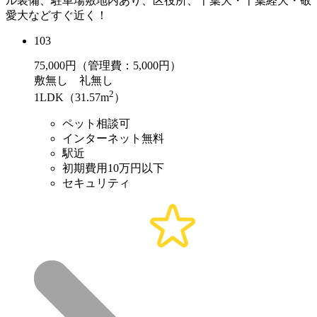
ル装備、駐車場敷地内あり、区役所、千葉大・千葉経大・敬
愛大などすぐ近く！
103
75,000
円（管理費：5,000円）
敷
無し
礼
無し
2
1LDK（31.57m
）
ペット相談可
インターネット無料
駅近
初期費用10万円以下
セキュリティ