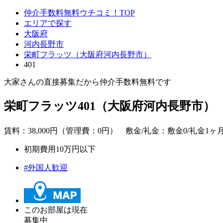
仲介手数料無料ウチコミ！TOP
エリアで探す
大阪府
河内長野市
栄町フラッツ（大阪府河内長野市）
401
大家さんの直接募集だから
仲介手数料無料
です
栄町フラッツ401（大阪府河内長野市）
賃料：
38,000
円（管理費：0円） 敷金/礼金：
敷金0
/礼金1ヶ月
初期費用10万円以下
#外国人歓迎
このお部屋は現在
募集中