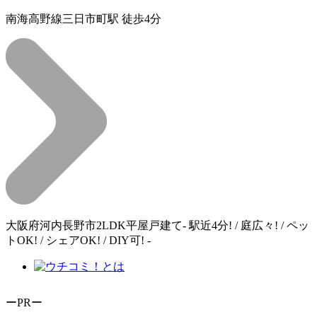
南海高野線三日市町駅 徒歩4分
大阪府河内長野市2LDK平屋戸建て‐ 駅近4分! / 庭広々! / ペッ
トOK! / シェアOK! / DIY可! ‐
ーPRー