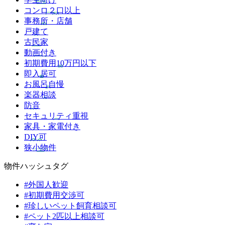
コンロ２口以上
事務所・店舗
戸建て
古民家
動画付き
初期費用10万円以下
即入居可
お風呂自慢
楽器相談
防音
セキュリティ重視
家具・家電付き
DIY可
狭小物件
物件ハッシュタグ
#外国人歓迎
#初期費用交渉可
#珍しいペット飼育相談可
#ペット2匹以上相談可