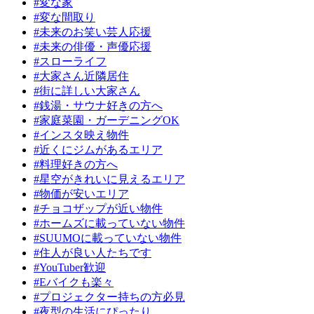
#変な家
#変な間取り
#未来のお笑い芸人応援
#未来の俳優・声優応援
#スローライフ
#大家さん近隣居住
#街に詳しい大家さん
#銭湯・サウナ好きの方へ
#家庭菜園・ガーデニングOK
#インスタ映え物件
#近くにジムがあるエリア
#料理好きの方へ
#星空がきれいに見えるエリア
#物価が安いエリア
#チョコザップが近い物件
#ホームズに載っていない物件
#SUUMOに載っていない物件
#住人が良い人たちです
#YouTuber歓迎
#Eバイクも楽々
#プロジェクター持ちの方必見
#夜型の生活にぴったり