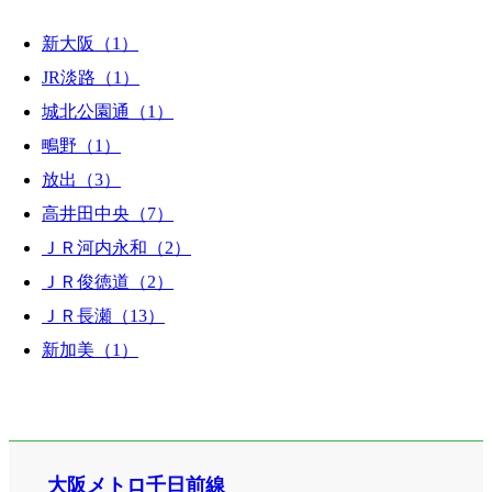
新大阪（1）
JR淡路（1）
城北公園通（1）
鴫野（1）
放出（3）
高井田中央（7）
ＪＲ河内永和（2）
ＪＲ俊徳道（2）
ＪＲ長瀬（13）
新加美（1）
大阪メトロ千日前線