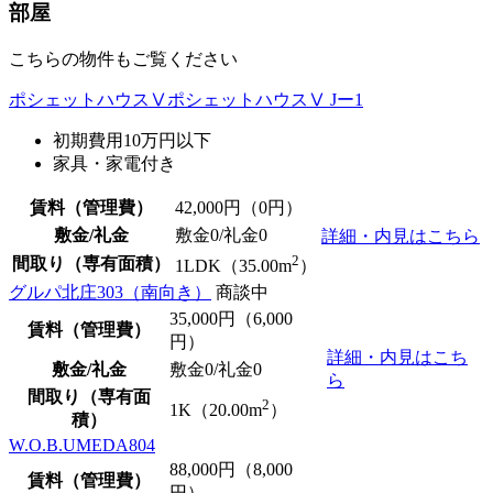
部屋
こちらの物件もご覧ください
ポシェットハウスⅤポシェットハウスⅤ Jー1
初期費用10万円以下
家具・家電付き
賃料（管理費）
42,000
円（0円）
敷金/礼金
敷金0
/
礼金0
詳細・内見はこちら
2
間取り（専有面積）
1LDK（35.00m
）
グルパ北庄303（南向き）
商談中
35,000
円（6,000
賃料（管理費）
円）
詳細・内見はこち
敷金/礼金
敷金0
/
礼金0
ら
間取り（専有面
2
1K（20.00m
）
積）
W.O.B.UMEDA804
88,000
円（8,000
賃料（管理費）
円）