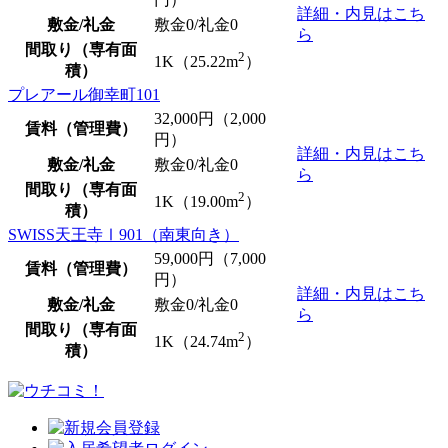
詳細・内見はこち
敷金/礼金
敷金0
/
礼金0
ら
間取り（専有面
2
1K（25.22m
）
積）
プレアール御幸町101
32,000
円（2,000
賃料（管理費）
円）
詳細・内見はこち
敷金/礼金
敷金0
/
礼金0
ら
間取り（専有面
2
1K（19.00m
）
積）
SWISS天王寺Ⅰ901（南東向き）
59,000
円（7,000
賃料（管理費）
円）
詳細・内見はこち
敷金/礼金
敷金0
/
礼金0
ら
間取り（専有面
2
1K（24.74m
）
積）