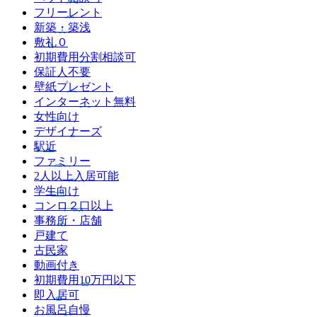
フリーレント
新築・築浅
敷礼０
初期費用分割相談可
保証人不要
壁紙プレゼント
インターネット無料
女性向け
デザイナーズ
駅近
ファミリー
2人以上入居可能
学生向け
コンロ２口以上
事務所・店舗
戸建て
古民家
動画付き
初期費用10万円以下
即入居可
お風呂自慢