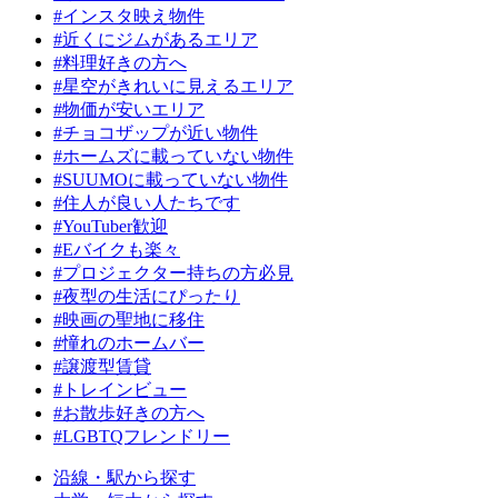
#インスタ映え物件
#近くにジムがあるエリア
#料理好きの方へ
#星空がきれいに見えるエリア
#物価が安いエリア
#チョコザップが近い物件
#ホームズに載っていない物件
#SUUMOに載っていない物件
#住人が良い人たちです
#YouTuber歓迎
#Eバイクも楽々
#プロジェクター持ちの方必見
#夜型の生活にぴったり
#映画の聖地に移住
#憧れのホームバー
#譲渡型賃貸
#トレインビュー
#お散歩好きの方へ
#LGBTQフレンドリー
沿線・駅から探す