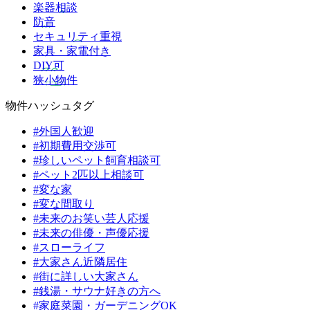
楽器相談
防音
セキュリティ重視
家具・家電付き
DIY可
狭小物件
物件ハッシュタグ
#外国人歓迎
#初期費用交渉可
#珍しいペット飼育相談可
#ペット2匹以上相談可
#変な家
#変な間取り
#未来のお笑い芸人応援
#未来の俳優・声優応援
#スローライフ
#大家さん近隣居住
#街に詳しい大家さん
#銭湯・サウナ好きの方へ
#家庭菜園・ガーデニングOK