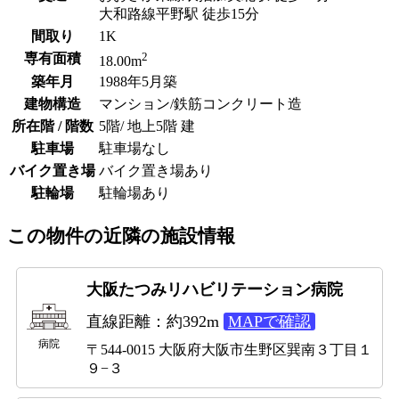
大和路線平野駅 徒歩15分
間取り
1K
2
専有面積
18.00m
築年月
1988年5月築
建物構造
マンション/鉄筋コンクリート造
所在階 / 階数
5階/ 地上5階 建
駐車場
駐車場なし
バイク置き場
バイク置き場あり
駐輪場
駐輪場あり
この物件の近隣の施設情報
大阪たつみリハビリテーション病院
直線距離：約392m
MAPで確認
病院
〒544-0015 大阪府大阪市生野区巽南３丁目１
９−３