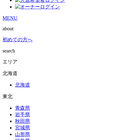
MENU
about
初めての方へ
search
エリア
北海道
北海道
東北
青森県
岩手県
秋田県
宮城県
山形県