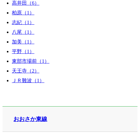
高井田（6）
柏原（1）
志紀（1）
八尾（1）
加美（1）
平野（1）
東部市場前（1）
天王寺（2）
ＪＲ難波（1）
おおさか東線