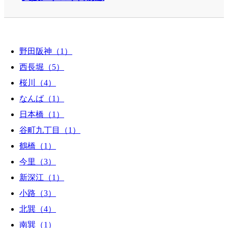
野田阪神（1）
西長堀（5）
桜川（4）
なんば（1）
日本橋（1）
谷町九丁目（1）
鶴橋（1）
今里（3）
新深江（1）
小路（3）
北巽（4）
南巽（1）