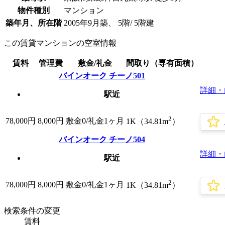
物件種別
マンション
築年月、所在階
2005年9月築、 5階/ 5階建
この賃貸マンションの空室情報
賃料
管理費
敷金/礼金
間取り（専有面積）
バインオーク チーノ501
詳細・
駅近
2
78,000
円
8,000円
敷金0
/礼金1ヶ月
1K（34.81m
）
バインオーク チーノ504
詳細・
駅近
2
78,000
円
8,000円
敷金0
/礼金1ヶ月
1K（34.81m
）
検索条件の変更
賃料