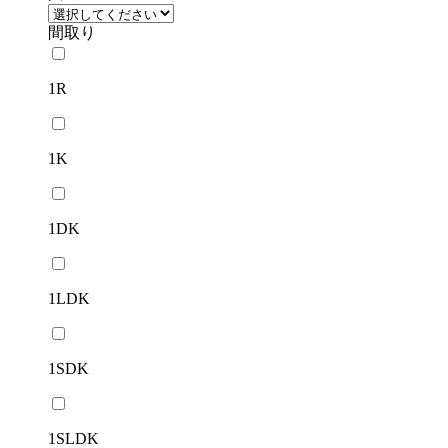
間取り
1R
1K
1DK
1LDK
1SDK
1SLDK