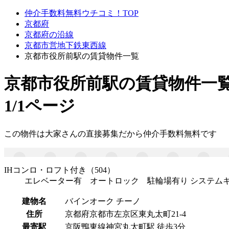
仲介手数料無料ウチコミ！TOP
京都府
京都府の沿線
京都市営地下鉄東西線
京都市役所前駅の賃貸物件一覧
京都市役所前駅
の賃貸物件一
1/1ページ
この物件は大家さんの直接募集だから
仲介手数料無料
です
IHコンロ・ロフト付き（504）
エレベーター有 オートロック 駐輪場有り システム
建物名
バインオーク チーノ
住所
京都府京都市左京区東丸太町21-4
最寄駅
京阪鴨東線神宮丸太町駅 徒歩3分