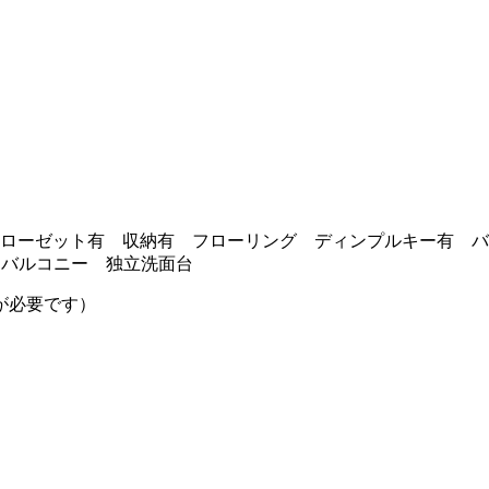
ローゼット有 収納有 フローリング ディンプルキー有 バ
 バルコニー 独立洗面台
が必要です）