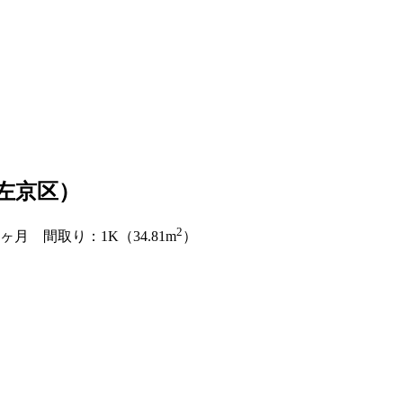
市左京区）
2
1ヶ月 間取り：1K（34.81m
）