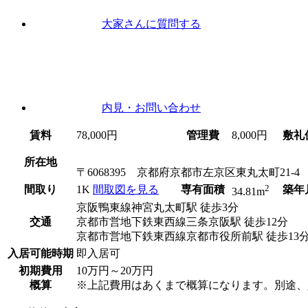
大家さんに
質問
する
内見
・お問い合わせ
賃料
78,000円
管理費
8,000円
敷礼
所在地
〒6068395
京都府京都市左京区東丸太町21-4
2
間取り
1K
間取図を見る
専有面積
築年
34.81m
京阪鴨東線神宮丸太町駅 徒歩3分
交通
京都市営地下鉄東西線三条京阪駅 徒歩12分
京都市営地下鉄東西線京都市役所前駅 徒歩13
入居可能時期
即入居可
初期費用
10万円～20万円
概算
※上記費用はあくまで概算になります。別途、