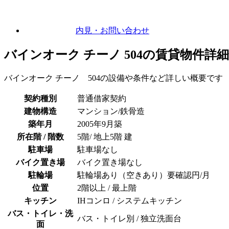
内見
・お問い合わせ
バインオーク チーノ 504の賃貸物件詳
バインオーク チーノ 504の設備や条件など詳しい概要です
契約種別
普通借家契約
建物構造
マンション/鉄骨造
築年月
2005年9月築
所在階 / 階数
5階/ 地上5階 建
駐車場
駐車場なし
バイク置き場
バイク置き場なし
駐輪場
駐輪場あり（空きあり）要確認円/月
位置
2階以上 / 最上階
キッチン
IHコンロ / システムキッチン
バス・トイレ・洗
バス・トイレ別 / 独立洗面台
面