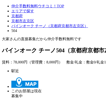
仲介手数料無料ウチコミ！TOP
エリアで探す
京都府
京都市左京区
バインオーク チーノ（京都府京都市左京区）
504
大家さんの直接募集だから
仲介手数料無料
です
バインオーク チーノ504（京都府京都
賃料：
78,000
円（管理費：8,000円） 敷金/礼金：
敷金0
/礼金
駅近
このお部屋は現在
募集中