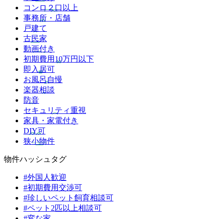
コンロ２口以上
事務所・店舗
戸建て
古民家
動画付き
初期費用10万円以下
即入居可
お風呂自慢
楽器相談
防音
セキュリティ重視
家具・家電付き
DIY可
狭小物件
物件ハッシュタグ
#外国人歓迎
#初期費用交渉可
#珍しいペット飼育相談可
#ペット2匹以上相談可
#変な家