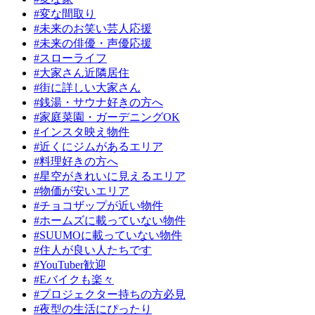
#変な間取り
#未来のお笑い芸人応援
#未来の俳優・声優応援
#スローライフ
#大家さん近隣居住
#街に詳しい大家さん
#銭湯・サウナ好きの方へ
#家庭菜園・ガーデニングOK
#インスタ映え物件
#近くにジムがあるエリア
#料理好きの方へ
#星空がきれいに見えるエリア
#物価が安いエリア
#チョコザップが近い物件
#ホームズに載っていない物件
#SUUMOに載っていない物件
#住人が良い人たちです
#YouTuber歓迎
#Eバイクも楽々
#プロジェクター持ちの方必見
#夜型の生活にぴったり