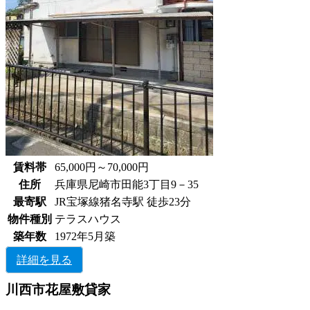
賃料帯
65,000円～70,000円
住所
兵庫県尼崎市田能3丁目9－35
最寄駅
JR宝塚線猪名寺駅 徒歩23分
物件種別
テラスハウス
築年数
1972年5月築
詳細を見る
川西市花屋敷貸家