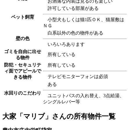
お洒落な内装は見るのも楽しい
許可している部屋がある
ペット飼育
小型犬もしくは猫1匹ＯＫ、猫屋敷は
ＮＧ
白系以外の色の物件がある
壁の色
いろいろあります
ゴミを自由に出せ
所有している
る物件
防犯・セキュリテ
所有している
ィ面でアピールで
テレビモニターフォンは必須
きる物件
ある
水回りのこだわり
ユニットバスの入れ替え、3点給湯、
シングルレバー等
大家「マリブ」さんの所有物件一覧