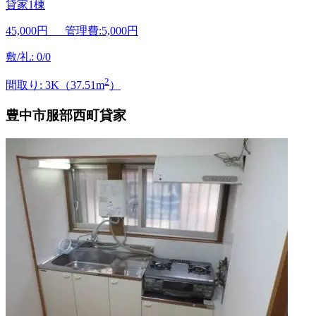
貸家1棟
45,000
円 管理費:5,000円
敷/礼: 0/0
2
間取り: 3K（37.51m
）
豊中市服部西町貸家