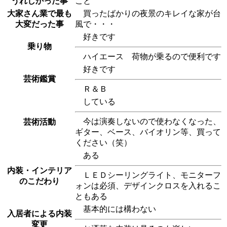
うれしかった事
こと
大家さん業で最も
買ったばかりの夜景のキレイな家が台
大変だった事
風で・・・
好きです
乗り物
ハイエース 荷物が乗るので便利です
好きです
芸術鑑賞
Ｒ＆Ｂ
している
今は演奏しないので使わなくなった、
芸術活動
ギター、ベース、バイオリン等、買って
ください（笑）
ある
内装・インテリア
ＬＥＤシーリングライト、モニターフ
のこだわり
ォンは必須、デザインクロスを入れるこ
ともある
基本的には構わない
入居者による内装
変更