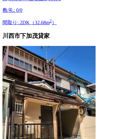
敷/礼: 0/0
2
間取り: 2DK（32.68m
）
川西市下加茂貸家