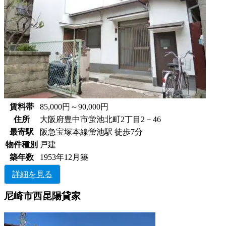
賃料帯
85,000円～90,000円
住所
大阪府豊中市蛍池北町2丁目2－46
最寄駅
阪急宝塚本線蛍池駅 徒歩7分
物件種別
戸建
築年数
1953年12月築
詳細を見る
尼崎市西昆陽貸家