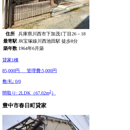
住所
兵庫県川西市下加茂1丁目26－18
最寄駅
JR宝塚線川西池田駅 徒歩8分
築年数
1964年6月築
貸家1棟
85,000
円 管理費:5,000円
敷/礼: 0/0
2
間取り: 2LDK（67.02m
）
豊中市春日町貸家