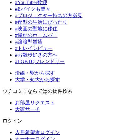
#YouTuber歓迎
#Eバイクも楽々
#プロジェクター持ちの方必見
#夜型の生活にぴったり
#映画の聖地に移住
#憧れのホームバー
#譲渡型賃貸
#トレインビュー
#お散歩好きの方へ
#LGBTQフレンドリー
沿線・駅から探す
大学・短大から探す
ウチコミ！ならではの物件検索
お部屋リクエスト
大家サーチ
ログイン
入居希望者ログイン
オーナーログイン