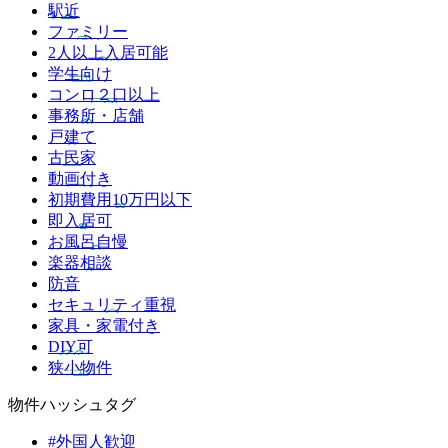
駅近
ファミリー
2人以上入居可能
学生向け
コンロ２口以上
事務所・店舗
戸建て
古民家
動画付き
初期費用10万円以下
即入居可
お風呂自慢
楽器相談
防音
セキュリティ重視
家具・家電付き
DIY可
狭小物件
物件ハッシュタグ
#外国人歓迎