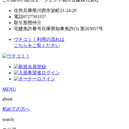
住所
兵庫県川西市栄町21-24-2F
電話
0727593337
取引形態
仲介
宅建免許番号
兵庫県知事免許(5) 第203057号
ウチコミ！利用の流れは
こちらをご覧ください
MENU
about
初めての方へ
search