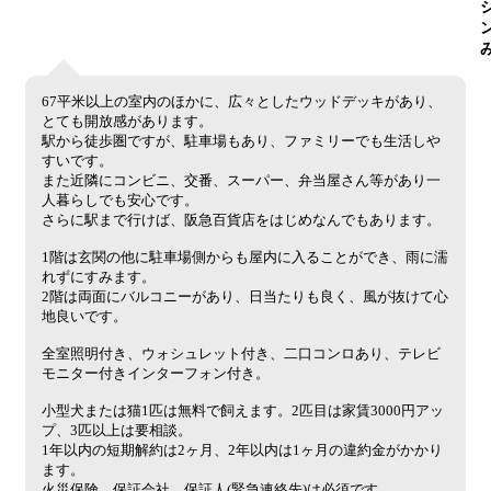
67平米以上の室内のほかに、広々としたウッドデッキがあり、
とても開放感があります。
駅から徒歩圏ですが、駐車場もあり、ファミリーでも生活しや
すいです。
また近隣にコンビニ、交番、スーパー、弁当屋さん等があり一
人暮らしでも安心です。
さらに駅まで行けば、阪急百貨店をはじめなんでもあります。
1階は玄関の他に駐車場側からも屋内に入ることができ、雨に濡
れずにすみます。
2階は両面にバルコニーがあり、日当たりも良く、風が抜けて心
地良いです。
全室照明付き、ウォシュレット付き、二口コンロあり、テレビ
モニター付きインターフォン付き。
小型犬または猫1匹は無料で飼えます。2匹目は家賃3000円アッ
プ、3匹以上は要相談。
1年以内の短期解約は2ヶ月、2年以内は1ヶ月の違約金がかかり
ます。
火災保険、保証会社、保証人(緊急連絡先)は必須です。