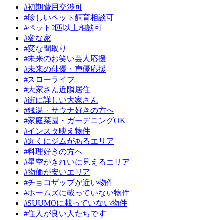
#初期費用交渉可
#珍しいペット飼育相談可
#ペット2匹以上相談可
#変な家
#変な間取り
#未来のお笑い芸人応援
#未来の俳優・声優応援
#スローライフ
#大家さん近隣居住
#街に詳しい大家さん
#銭湯・サウナ好きの方へ
#家庭菜園・ガーデニングOK
#インスタ映え物件
#近くにジムがあるエリア
#料理好きの方へ
#星空がきれいに見えるエリア
#物価が安いエリア
#チョコザップが近い物件
#ホームズに載っていない物件
#SUUMOに載っていない物件
#住人が良い人たちです