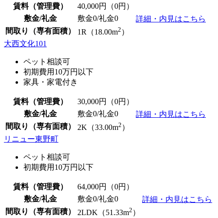
賃料（管理費）
40,000
円（0円）
敷金/礼金
敷金0
/
礼金0
詳細・内見はこちら
2
間取り（専有面積）
1R（18.00m
）
大西文化101
ペット相談可
初期費用10万円以下
家具・家電付き
賃料（管理費）
30,000
円（0円）
敷金/礼金
敷金0
/
礼金0
詳細・内見はこちら
2
間取り（専有面積）
2K（33.00m
）
リニュー東野町
ペット相談可
初期費用10万円以下
賃料（管理費）
64,000
円（0円）
敷金/礼金
敷金0
/
礼金0
詳細・内見はこちら
2
間取り（専有面積）
2LDK（51.33m
）