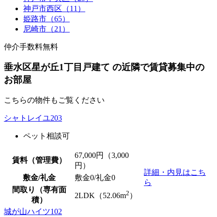
神戸市西区（11）
姫路市（65）
尼崎市（21）
仲介手数料無料
垂水区星が丘1丁目戸建て の近隣で賃貸募集中の
お部屋
こちらの物件もご覧ください
シャトレイユ203
ペット相談可
67,000
円（3,000
賃料（管理費）
円）
詳細・内見はこち
敷金/礼金
敷金0
/
礼金0
ら
間取り（専有面
2
2LDK（52.06m
）
積）
城が山ハイツ102