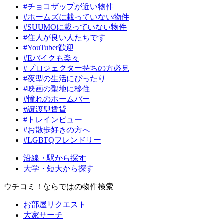
#チョコザップが近い物件
#ホームズに載っていない物件
#SUUMOに載っていない物件
#住人が良い人たちです
#YouTuber歓迎
#Eバイクも楽々
#プロジェクター持ちの方必見
#夜型の生活にぴったり
#映画の聖地に移住
#憧れのホームバー
#譲渡型賃貸
#トレインビュー
#お散歩好きの方へ
#LGBTQフレンドリー
沿線・駅から探す
大学・短大から探す
ウチコミ！ならではの物件検索
お部屋リクエスト
大家サーチ