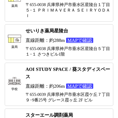
〒655-0038 兵庫県神戸市垂水区星陵台１丁目
薬局
５−１ ＰＲＩＭＡＶＥＲＡ ＳＥＩＲＹＯＤＡ
Ｉ
せいりき薬局星陵台
直線距離：約288m
MAPで確認
薬局
〒655-0038 兵庫県神戸市垂水区星陵台５丁目
１−１ さつきビル1階
AOI STUDY SPACE / 葵スタディスペー
ス
直線距離：約206m
MAPで確認
学校
〒655-0039 兵庫県神戸市垂水区霞ケ丘７丁目
９−9番25号 グレース霞ヶ丘 2F ビル
スターエール調剤薬局