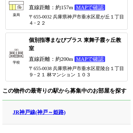
直線距離：約157m
MAPで確認
薬局
〒655-0032 兵庫県神戸市垂水区星が丘１丁目
４−２２
個別指導まなびプラス 東舞子霞ヶ丘教
室
直線距離：約200m
MAPで確認
学校
〒655-0038 兵庫県神戸市垂水区星陵台１丁目
９−２１ 林マンション １０３
この物件の最寄りの駅から募集中のお部屋を探す
JR神戸線(神戸～姫路)