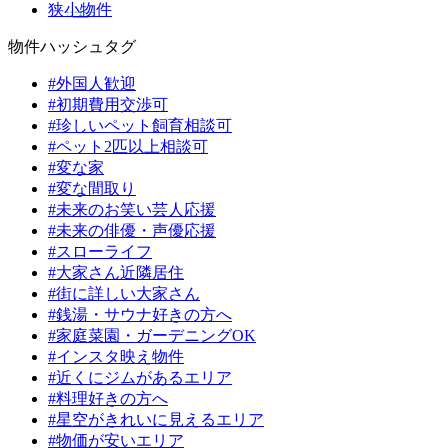
狭小物件
物件ハッシュタグ
#外国人歓迎
#初期費用交渉可
#珍しいペット飼育相談可
#ペット2匹以上相談可
#変な家
#変な間取り
#未来のお笑い芸人応援
#未来の俳優・声優応援
#スローライフ
#大家さん近隣居住
#街に詳しい大家さん
#銭湯・サウナ好きの方へ
#家庭菜園・ガーデニングOK
#インスタ映え物件
#近くにジムがあるエリア
#料理好きの方へ
#星空がきれいに見えるエリア
#物価が安いエリア