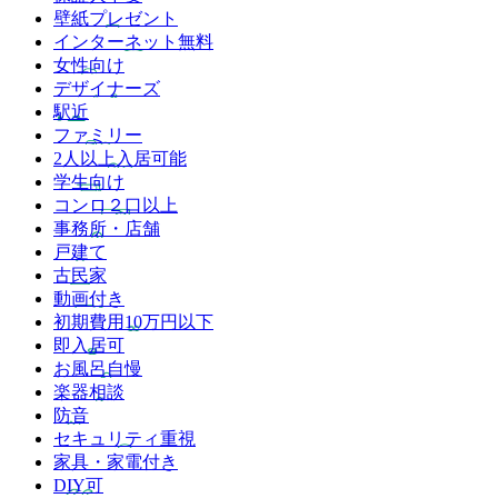
壁紙プレゼント
インターネット無料
女性向け
デザイナーズ
駅近
ファミリー
2人以上入居可能
学生向け
コンロ２口以上
事務所・店舗
戸建て
古民家
動画付き
初期費用10万円以下
即入居可
お風呂自慢
楽器相談
防音
セキュリティ重視
家具・家電付き
DIY可