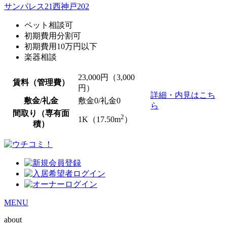
サンパレス21西神戸202
ペット相談可
初期費用分割可
初期費用10万円以下
楽器相談
23,000
円（3,000
賃料（管理費）
円）
詳細・内見はこち
敷金/礼金
敷金0
/
礼金0
ら
間取り（専有面
2
1K（17.50m
）
積）
MENU
about