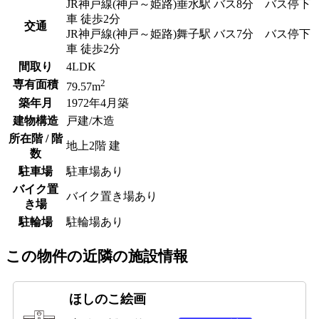
JR神戸線(神戸～姫路)垂水駅 バス8分 バス停下
車 徒歩2分
交通
JR神戸線(神戸～姫路)舞子駅 バス7分 バス停下
車 徒歩2分
間取り
4LDK
2
専有面積
79.57m
築年月
1972年4月築
建物構造
戸建/木造
所在階 / 階
地上2階 建
数
駐車場
駐車場あり
バイク置
バイク置き場あり
き場
駐輪場
駐輪場あり
この物件の近隣の施設情報
ほしのこ絵画