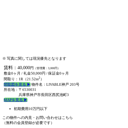
※ 写真に関しては現況優先となります
賃料：40,000
円
（管理費：3,000円）
敷金0ヶ月
/ 礼金50,000円 /
保証金0ヶ月
2
間取り：1R（21.52m
）
間取図を見る ▶︎
物件名：LIVABLE神戸 203号
所在地：〒6530031
兵庫県神戸市長田区西尻池町3
MAPを見る ▶︎
初期費用10万円以下
この物件への内見・お問い合わせはこちら
（無料の会員登録が必要です）