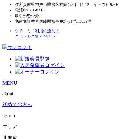
住所
兵庫県神戸市垂水区神陵台8丁目1-12 イトウビル3F
電話
0787850210
取引形態
仲介
宅建免許番号
兵庫県知事免許(3) 第11639号
ウチコミ！利用の流れは
こちらをご覧ください
MENU
about
初めての方へ
search
エリア
北海道