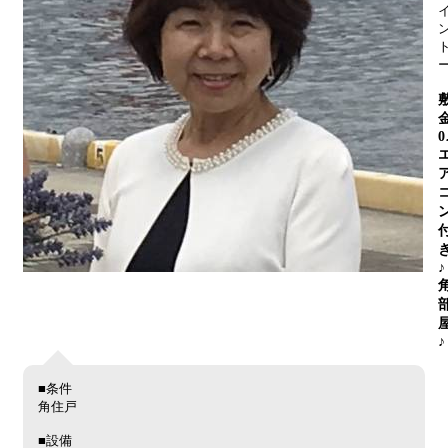
0
♪
♪
■条件
角住戸
■設備