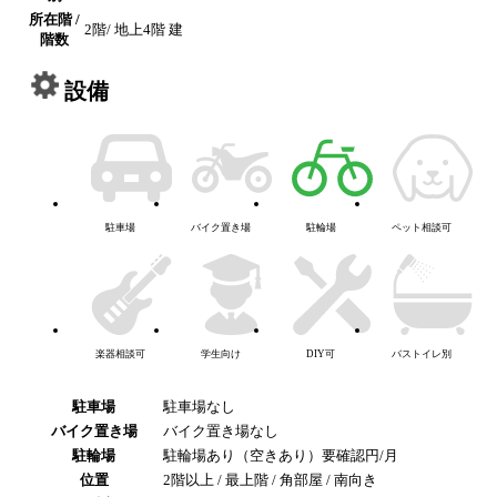
所在階 /
2階/ 地上4階 建
階数
設備
駐車場
バイク置き場
駐輪場
ペット相談可
楽器相談可
学生向け
DIY可
バストイレ別
駐車場
駐車場なし
バイク置き場
バイク置き場なし
駐輪場
駐輪場あり（空きあり）要確認円/月
位置
2階以上 / 最上階 / 角部屋 / 南向き