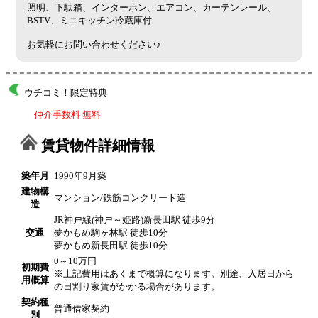
照明、下駄箱、インターホン、エアコン、カーテンレール、
BSTV、ミニキッチン冷蔵庫付
お気軽にお問い合わせください♪
ウチコミ！限定特典
仲介手数料 無料
賃貸物件詳細情報
築年月
1990年9月築
建物構
マンション/鉄筋コンクリート造
造
JR神戸線(神戸～姫路)新長田駅 徒歩9分
交通
夢かもめ駒ヶ林駅 徒歩10分
夢かもめ新長田駅 徒歩10分
0～10万円
初期費
※上記費用はあくまで概算になります。別途、入居日から
用概算
の日割り家賃がかかる場合があります。
契約種
普通借家契約
別