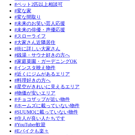
#ペット2匹以上相談可
#変な家
#変な間取り
#未来のお笑い芸人応援
#未来の俳優・声優応援
#スローライフ
#大家さん近隣居住
#街に詳しい大家さん
#銭湯・サウナ好きの方へ
#家庭菜園・ガーデニングOK
#インスタ映え物件
#近くにジムがあるエリア
#料理好きの方へ
#星空がきれいに見えるエリア
#物価が安いエリア
#チョコザップが近い物件
#ホームズに載っていない物件
#SUUMOに載っていない物件
#住人が良い人たちです
#YouTuber歓迎
#Eバイクも楽々