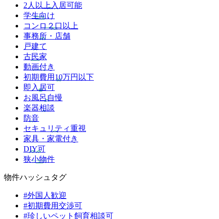
2人以上入居可能
学生向け
コンロ２口以上
事務所・店舗
戸建て
古民家
動画付き
初期費用10万円以下
即入居可
お風呂自慢
楽器相談
防音
セキュリティ重視
家具・家電付き
DIY可
狭小物件
物件ハッシュタグ
#外国人歓迎
#初期費用交渉可
#珍しいペット飼育相談可