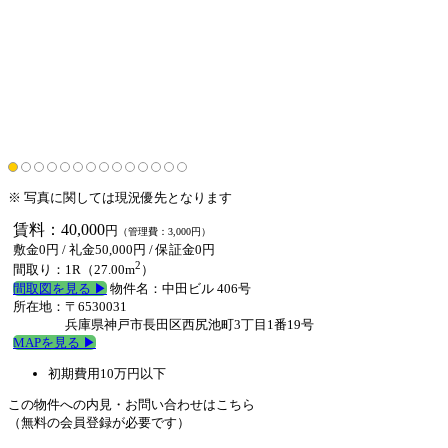
※ 写真に関しては現況優先となります
賃料：40,000
円
（管理費：3,000円）
敷金0円
/ 礼金50,000円 /
保証金0円
2
間取り：1R（27.00m
）
間取図を見る ▶︎
物件名：中田ビル 406号
所在地：〒6530031
兵庫県神戸市長田区西尻池町3丁目1番19号
MAPを見る ▶︎
初期費用10万円以下
この物件への内見・お問い合わせはこちら
（無料の会員登録が必要です）