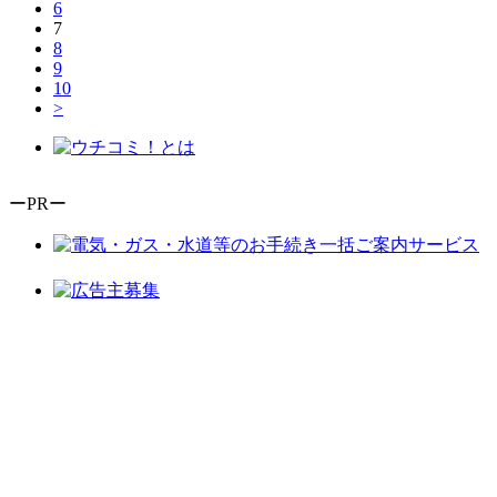
6
7
8
9
10
>
ーPRー