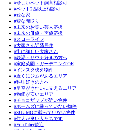
#珍しいペット飼育相談可
#ペット2匹以上相談可
#変な家
#変な間取り
#未来のお笑い芸人応援
#未来の俳優・声優応援
#スローライフ
#大家さん近隣居住
#街に詳しい大家さん
#銭湯・サウナ好きの方へ
#家庭菜園・ガーデニングOK
#インスタ映え物件
#近くにジムがあるエリア
#料理好きの方へ
#星空がきれいに見えるエリア
#物価が安いエリア
#チョコザップが近い物件
#ホームズに載っていない物件
#SUUMOに載っていない物件
#住人が良い人たちです
#YouTuber歓迎