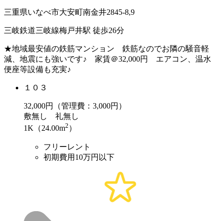
三重県いなべ市大安町南金井2845-8,9
三岐鉄道三岐線梅戸井駅 徒歩26分
★地域最安値の鉄筋マンション 鉄筋なのでお隣の騒音軽
減、地震にも強いです♪ 家賃＠32,000円 エアコン、温水
便座等設備も充実♪
１０３
32,000
円（管理費：3,000円）
敷
無し
礼
無し
2
1K（24.00m
）
フリーレント
初期費用10万円以下