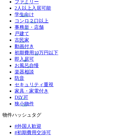
ファミリー
2人以上入居可能
学生向け
コンロ２口以上
事務所・店舗
戸建て
古民家
動画付き
初期費用10万円以下
即入居可
お風呂自慢
楽器相談
防音
セキュリティ重視
家具・家電付き
DIY可
狭小物件
物件ハッシュタグ
#外国人歓迎
#初期費用交渉可