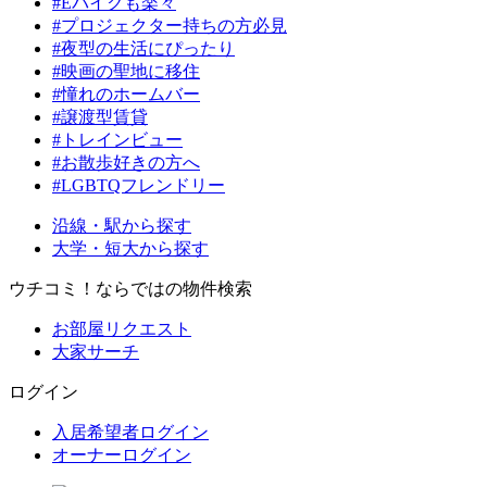
#Eバイクも楽々
#プロジェクター持ちの方必見
#夜型の生活にぴったり
#映画の聖地に移住
#憧れのホームバー
#譲渡型賃貸
#トレインビュー
#お散歩好きの方へ
#LGBTQフレンドリー
沿線・駅から探す
大学・短大から探す
ウチコミ！ならではの物件検索
お部屋リクエスト
大家サーチ
ログイン
入居希望者ログイン
オーナーログイン