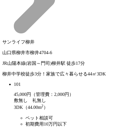
サンライフ柳井
山口県柳井市柳井4704-6
JR山陽本線(岩国～門司)柳井駅 徒歩17分
柳井中学校徒歩3分！家族で広々暮らせる44㎡3DK
101
45,000
円（管理費：2,000円）
敷
無し
礼
無し
2
3DK（44.00m
）
ペット相談可
初期費用10万円以下