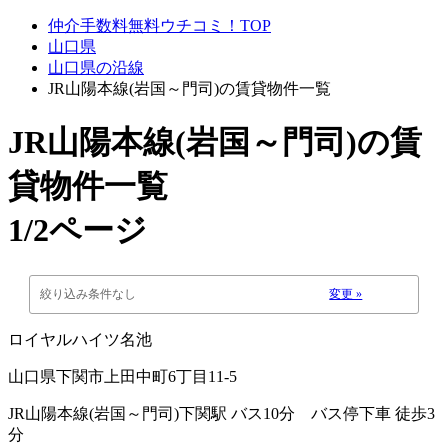
仲介手数料無料ウチコミ！TOP
山口県
山口県の沿線
JR山陽本線(岩国～門司)の賃貸物件一覧
JR山陽本線(岩国～門司)
の賃
貸物件一覧
1/2ページ
絞り込み条件なし
変更 »
ロイヤルハイツ名池
山口県下関市上田中町6丁目11-5
JR山陽本線(岩国～門司)下関駅 バス10分 バス停下車 徒歩3
分