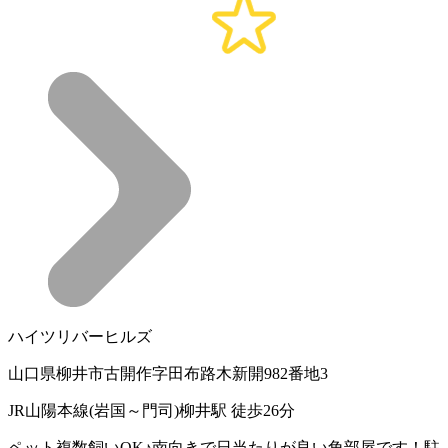
ハイツリバーヒルズ
山口県柳井市古開作字田布路木新開982番地3
JR山陽本線(岩国～門司)柳井駅 徒歩26分
ペット複数飼いOK♪南向きで日当たりが良い角部屋です！駐