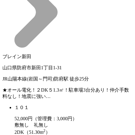
ブレイン新田
山口県防府市新田1丁目1-31
JR山陽本線(岩国～門司)防府駅 徒歩25分
★オール電化！２DK５1.3㎡！駐車場3台分あり！仲介手数
料なし！地震に強い…
１０１
52,000
円（管理費：3,000円）
敷
無し
礼
無し
2
2DK（51.30m
）