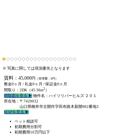
※ 写真に関しては現況優先となります
賃料：45,000
円
（管理費：0円）
敷金0ヶ月
/
礼金0ヶ月
/
保証金0ヶ月
2
間取り：2DK（45.36m
）
間取図を見る ▶︎
物件名：ハイツリバーヒルズ ２０１
所在地：〒7420032
山口県柳井市古開作字田布路木新開982番地3
MAPを見る ▶︎
ペット相談可
初期費用分割可
初期費用10万円以下