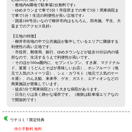
・敷地内&隣地で駐車場2台無料です♪
・ゆめタウンまで車で3分！市役所までの車で3分！周東病院ま
で車で1分！生活の利便性が良い立地です♪
・国道188号沿いなので柳井市内はもちろん、田布施、平生、大
畠までのアクセス良好♪
【立地の特徴】
・柳井市街地の中で公共施設が集中しているエリアに隣接する
利便性の高い立地です。
・市役所、郵便局、銀行、ゆめタウンなどが徒歩10分以内の場
所なので、生活するうえで利便性が高いです。
・そのほか500m圏内に、セブンイレブン、すき家、マクドナル
ド、釜屋（うどんとそばが美味しいお店）、ホシフルーツ（地
元で人気のスイーツ店）、シェ・カワモト（地元で人気のケー
キ屋）、のん太鮨、来来亭、ゲオ、ガスト、エディオンなどの
商業施設が密集しています。
・徒歩5分で周東病院という大きな病院があります。
・日当たりは良く静かな場所です。（南側は駐車場エリアなの
で開放的です）
ウチコミ！限定特典
仲介手数料 無料