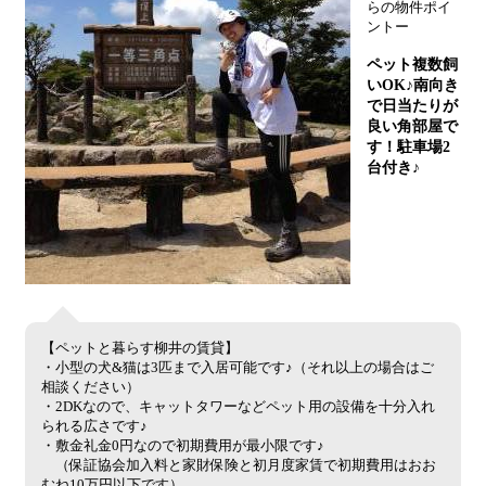
らの物件ポイ
ントー
ペット複数飼
いOK♪南向き
で日当たりが
良い角部屋で
す！駐車場2
台付き♪
【ペットと暮らす柳井の賃貸】
・小型の犬&猫は3匹まで入居可能です♪（それ以上の場合はご
相談ください）
・2DKなので、キャットタワーなどペット用の設備を十分入れ
られる広さです♪
・敷金礼金0円なので初期費用が最小限です♪
（保証協会加入料と家財保険と初月度家賃で初期費用はおお
むね10万円以下です）