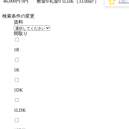
46,000
円
0円
敷金0
/
礼金0
1LDK（33.00m
）
お気に
検索条件の変更
賃料
間取り
1R
1K
1DK
1LDK