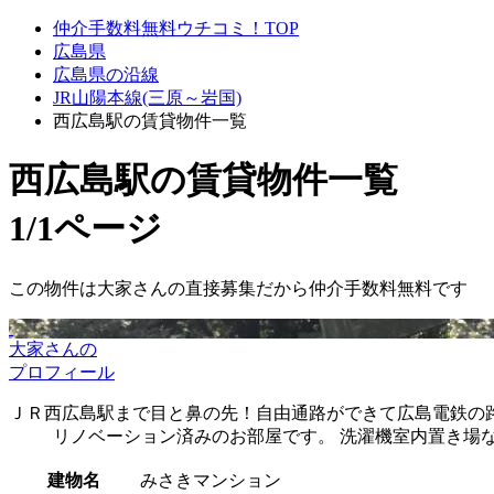
仲介手数料無料ウチコミ！TOP
広島県
広島県の沿線
JR山陽本線(三原～岩国)
西広島駅の賃貸物件一覧
西広島駅
の賃貸物件一覧
1/1ページ
この物件は大家さんの直接募集だから
仲介手数料無料
です
大家さんの
プロフィール
ＪＲ西広島駅まで目と鼻の先！自由通路ができて広島電鉄の路
リノベーション済みのお部屋です。 洗濯機室内置き場
建物名
みさきマンション