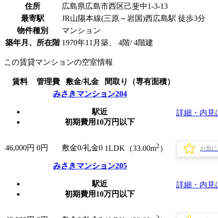
住所
広島県広島市西区己斐中1-3-13
最寄駅
JR山陽本線(三原～岩国)西広島駅 徒歩3分
物件種別
マンション
築年月、所在階
1970年11月築、 4階/ 4階建
この賃貸マンションの空室情報
賃料
管理費
敷金/礼金
間取り（専有面積）
みさきマンション204
駅近
詳細・内見
初期費用10万円以下
2
46,000
円
0円
敷金0
/
礼金0
1LDK（33.00m
）
お気に
みさきマンション205
駅近
詳細・内見
初期費用10万円以下
2