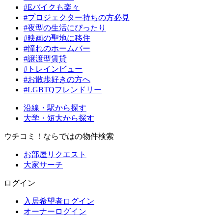
#Eバイクも楽々
#プロジェクター持ちの方必見
#夜型の生活にぴったり
#映画の聖地に移住
#憧れのホームバー
#譲渡型賃貸
#トレインビュー
#お散歩好きの方へ
#LGBTQフレンドリー
沿線・駅から探す
大学・短大から探す
ウチコミ！ならではの物件検索
お部屋リクエスト
大家サーチ
ログイン
入居希望者ログイン
オーナーログイン