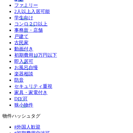
ファミリー
2人以上入居可能
学生向け
コンロ２口以上
事務所・店舗
戸建て
古民家
動画付き
初期費用10万円以下
即入居可
お風呂自慢
楽器相談
防音
セキュリティ重視
家具・家電付き
DIY可
狭小物件
物件ハッシュタグ
#外国人歓迎