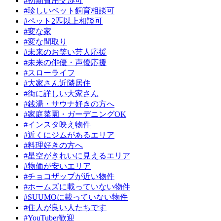
#初期費用交渉可
#珍しいペット飼育相談可
#ペット2匹以上相談可
#変な家
#変な間取り
#未来のお笑い芸人応援
#未来の俳優・声優応援
#スローライフ
#大家さん近隣居住
#街に詳しい大家さん
#銭湯・サウナ好きの方へ
#家庭菜園・ガーデニングOK
#インスタ映え物件
#近くにジムがあるエリア
#料理好きの方へ
#星空がきれいに見えるエリア
#物価が安いエリア
#チョコザップが近い物件
#ホームズに載っていない物件
#SUUMOに載っていない物件
#住人が良い人たちです
#YouTuber歓迎