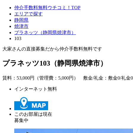
仲介手数料無料ウチコミ！TOP
エリアで探す
静岡県
焼津市
プラネッツ（静岡県焼津市）
103
大家さんの直接募集だから
仲介手数料無料
です
プラネッツ103（静岡県焼津市）
賃料：
53,000
円（管理費：5,000円） 敷金/礼金：
敷金0
/
礼金0
インターネット無料
このお部屋は現在
募集中