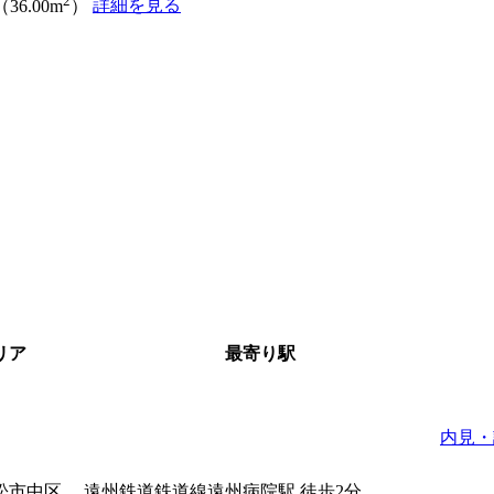
2
詳細を見る
（36.00m
）
リア
最寄り駅
内見・
松市中区
遠州鉄道鉄道線遠州病院駅 徒歩2分