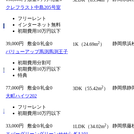
クレフラスト中島205号室
フリーレント
インターネット無料
初期費用10万円以下
2
39,000円
敷金0
/
礼金0
静岡県浜
1K（24.69m
）
バリューアップ馬渕馬渕王子
初期費用分割可
初期費用10万円以下
特典
2
77,000円
敷金0
/
礼金0
静岡県静
3DK（55.42m
）
大町ハイツ202
フリーレント
初期費用10万円以下
2
33,000円
敷金0
/
礼金0
静岡県藤
1LDK（34.02m
）
エバーグリーングリーンせせらぎA101