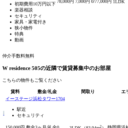
78,000円
7,000円
0/77,000円
1LDK 
初期費用10万円以下
楽器相談
セキュリティ
家具・家電付き
狭小物件
特典
動画
仲介手数料無料
W residence 505の近隣で賃貸募集中のお部屋
こちらの物件もご覧ください
賃料
敷金/礼金
間取り
エ
イーステージ浜松タワー1704
駅近
セキュリティ
2
150,000円
敷金3ヶ月/
礼金0
静岡県浜
3LDK（83.94m
）