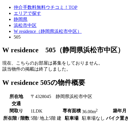
仲介手数料無料ウチコミ！TOP
エリアで探す
静岡県
浜松市中区
W residence（静岡県浜松市中区）
505
W residence 505（静岡県浜松市中区）
現在、こちらのお部屋は募集をしておりません。
該当物件の掲載は終了しました。
W residence 505の物件概要
所在地
〒4328045 静岡県浜松市中区
交通
2
間取り
専有面積
築年月
1LDK
36.00m
所在階 / 階数
5階/ 地上5階 建
駐車場
駐車場なし
バイク置