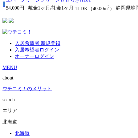
2
54,000円
敷金1ヶ月/礼金1ヶ月
静岡県静
1LDK（40.00m
）
入居希望者 新規登録
入居希望者ログイン
オーナーログイン
MENU
about
ウチコミ！のメリット
search
エリア
北海道
北海道