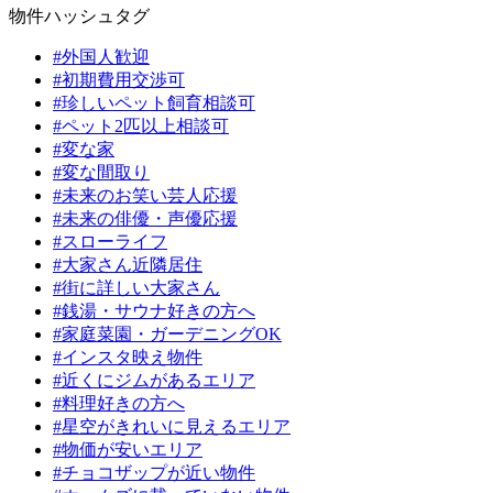
物件ハッシュタグ
#外国人歓迎
#初期費用交渉可
#珍しいペット飼育相談可
#ペット2匹以上相談可
#変な家
#変な間取り
#未来のお笑い芸人応援
#未来の俳優・声優応援
#スローライフ
#大家さん近隣居住
#街に詳しい大家さん
#銭湯・サウナ好きの方へ
#家庭菜園・ガーデニングOK
#インスタ映え物件
#近くにジムがあるエリア
#料理好きの方へ
#星空がきれいに見えるエリア
#物価が安いエリア
#チョコザップが近い物件