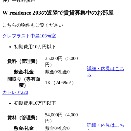
仲介手数料無料
W residence 203の近隣で賃貸募集中のお部屋
こちらの物件もご覧ください
クレフラスト中島103号室
初期費用10万円以下
35,000
円（5,000
賃料（管理費）
円）
詳細・内見はこち
敷金/礼金
敷金0
/
礼金0
ら
間取り（専有面
2
1K（24.68m
）
積）
カトレア220
初期費用10万円以下
54,000
円（4,000
賃料（管理費）
円）
詳細・内見はこち
敷金/礼金
敷金0
/
礼金0