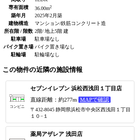
2
専有面積
36.00m
築年月
2025年2月築
建物構造
マンション/鉄筋コンクリート造
所在階 / 階数
2階/ 地上5階 建
駐車場
駐車場なし
バイク置き場
バイク置き場なし
駐輪場
駐輪場なし
この物件の近隣の施設情報
セブンイレブン 浜松西浅田１丁目店
直線距離：約277m
MAPで確認
コンビニ
〒432-8045 静岡県浜松市中央区西浅田１丁目
１０−１
薬局アザレア 浅田店