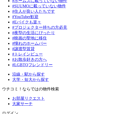
#ホームズに載っていない物件
#SUUMOに載っていない物件
#住人が良い人たちです
#YouTuber歓迎
#Eバイクも楽々
#プロジェクター持ちの方必見
#夜型の生活にぴったり
#映画の聖地に移住
#憧れのホームバー
#譲渡型賃貸
#トレインビュー
#お散歩好きの方へ
#LGBTQフレンドリー
沿線・駅から探す
大学・短大から探す
ウチコミ！ならではの物件検索
お部屋リクエスト
大家サーチ
ログイン