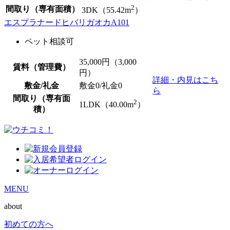
2
間取り（専有面積）
3DK（55.42m
）
エスプラナードヒバリガオカA101
ペット相談可
35,000
円（3,000
賃料（管理費）
円）
詳細・内見はこち
敷金/礼金
敷金0
/
礼金0
ら
間取り（専有面
2
1LDK（40.00m
）
積）
MENU
about
初めての方へ