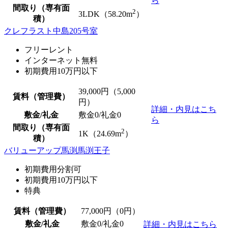
ら
間取り（専有面
2
3LDK（58.20m
）
積）
クレフラスト中島205号室
フリーレント
インターネット無料
初期費用10万円以下
39,000
円（5,000
賃料（管理費）
円）
詳細・内見はこち
敷金/礼金
敷金0
/
礼金0
ら
間取り（専有面
2
1K（24.69m
）
積）
バリューアップ馬渕馬渕王子
初期費用分割可
初期費用10万円以下
特典
賃料（管理費）
77,000
円（0円）
敷金/礼金
敷金0
/
礼金0
詳細・内見はこちら