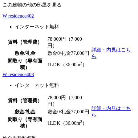
この建物の他の部屋を見る
W residence402
インターネット無料
78,000
円（7,000
賃料（管理費）
円）
詳細・内見はこち
敷金/礼金
敷金0
/礼金77,000円
ら
間取り（専有面
2
1LDK（36.00m
）
積）
W residence403
インターネット無料
78,000
円（7,000
賃料（管理費）
円）
詳細・内見はこち
敷金/礼金
敷金0
/礼金77,000円
ら
間取り（専有面
2
1LDK（36.00m
）
積）