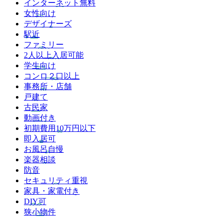
インターネット無料
女性向け
デザイナーズ
駅近
ファミリー
2人以上入居可能
学生向け
コンロ２口以上
事務所・店舗
戸建て
古民家
動画付き
初期費用10万円以下
即入居可
お風呂自慢
楽器相談
防音
セキュリティ重視
家具・家電付き
DIY可
狭小物件