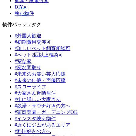
家具・家電付き
DIY可
狭小物件
物件ハッシュタグ
#外国人歓迎
#初期費用交渉可
#珍しいペット飼育相談可
#ペット2匹以上相談可
#変な家
#変な間取り
#未来のお笑い芸人応援
#未来の俳優・声優応援
#スローライフ
#大家さん近隣居住
#街に詳しい大家さん
#銭湯・サウナ好きの方へ
#家庭菜園・ガーデニングOK
#インスタ映え物件
#近くにジムがあるエリア
#料理好きの方へ