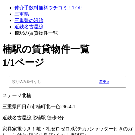
仲介手数料無料ウチコミ！TOP
三重県
三重県の沿線
近鉄名古屋線
楠駅の賃貸物件一覧
楠駅
の賃貸物件一覧
1/1ページ
絞り込み条件なし
変更 »
ステージ北楠
三重県四日市市楠町北一色296-4-1
近鉄名古屋線北楠駅 徒歩3分
家具家電つき！敷・礼ゼロゼロ♪駅チカ♪シャッター付きのガ