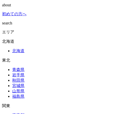
about
初めての方へ
search
エリア
北海道
北海道
東北
青森県
岩手県
秋田県
宮城県
山形県
福島県
関東