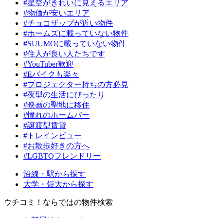
#星空がきれいに見えるエリア
#物価が安いエリア
#チョコザップが近い物件
#ホームズに載っていない物件
#SUUMOに載っていない物件
#住人が良い人たちです
#YouTuber歓迎
#Eバイクも楽々
#プロジェクター持ちの方必見
#夜型の生活にぴったり
#映画の聖地に移住
#憧れのホームバー
#譲渡型賃貸
#トレインビュー
#お散歩好きの方へ
#LGBTQフレンドリー
沿線・駅から探す
大学・短大から探す
ウチコミ！ならではの物件検索