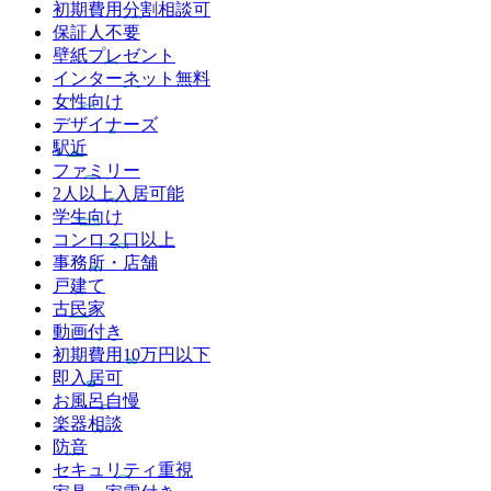
初期費用分割相談可
保証人不要
壁紙プレゼント
インターネット無料
女性向け
デザイナーズ
駅近
ファミリー
2人以上入居可能
学生向け
コンロ２口以上
事務所・店舗
戸建て
古民家
動画付き
初期費用10万円以下
即入居可
お風呂自慢
楽器相談
防音
セキュリティ重視