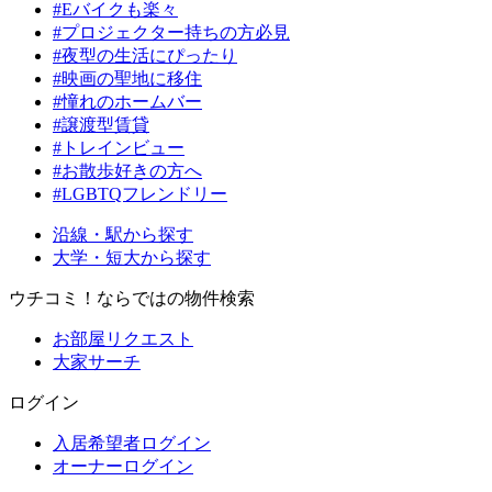
#Eバイクも楽々
#プロジェクター持ちの方必見
#夜型の生活にぴったり
#映画の聖地に移住
#憧れのホームバー
#譲渡型賃貸
#トレインビュー
#お散歩好きの方へ
#LGBTQフレンドリー
沿線・駅から探す
大学・短大から探す
ウチコミ！ならではの物件検索
お部屋リクエスト
大家サーチ
ログイン
入居希望者ログイン
オーナーログイン