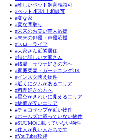
#珍しいペット飼育相談可
#ペット2匹以上相談可
#変な家
#変な間取り
#未来のお笑い芸人応援
#未来の俳優・声優応援
#スローライフ
#大家さん近隣居住
#街に詳しい大家さん
#銭湯・サウナ好きの方へ
#家庭菜園・ガーデニングOK
#インスタ映え物件
#近くにジムがあるエリア
#料理好きの方へ
#星空がきれいに見えるエリア
#物価が安いエリア
#チョコザップが近い物件
#ホームズに載っていない物件
#SUUMOに載っていない物件
#住人が良い人たちです
#YouTuber歓迎