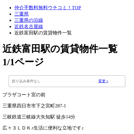
仲介手数料無料ウチコミ！TOP
三重県
三重県の沿線
近鉄名古屋線
近鉄富田駅の賃貸物件一覧
近鉄富田駅
の賃貸物件一覧
1/1ページ
絞り込み条件なし
変更 »
プラザコート宮の前
三重県四日市市下之宮町287-1
三岐鉄道三岐線大矢知駅 徒歩14分
広々３ＬＤＫ♪生活に便利な立地です♪