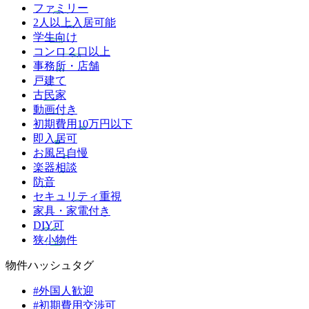
ファミリー
2人以上入居可能
学生向け
コンロ２口以上
事務所・店舗
戸建て
古民家
動画付き
初期費用10万円以下
即入居可
お風呂自慢
楽器相談
防音
セキュリティ重視
家具・家電付き
DIY可
狭小物件
物件ハッシュタグ
#外国人歓迎
#初期費用交渉可