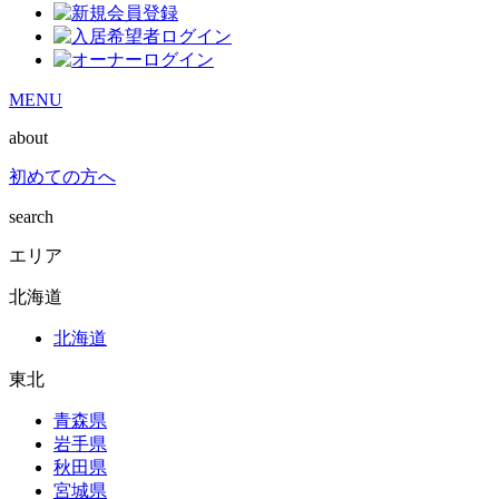
MENU
about
初めての方へ
search
エリア
北海道
北海道
東北
青森県
岩手県
秋田県
宮城県