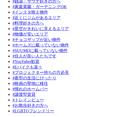
#銭湯・サウナ好きの方へ
#家庭菜園・ガーデニングOK
#インスタ映え物件
#近くにジムがあるエリア
#料理好きの方へ
#星空がきれいに見えるエリア
#物価が安いエリア
#チョコザップが近い物件
#ホームズに載っていない物件
#SUUMOに載っていない物件
#住人が良い人たちです
#YouTuber歓迎
#Eバイクも楽々
#プロジェクター持ちの方必見
#夜型の生活にぴったり
#映画の聖地に移住
#憧れのホームバー
#譲渡型賃貸
#トレインビュー
#お散歩好きの方へ
#LGBTQフレンドリー