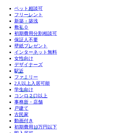
ペット相談可
フリーレント
新築・築浅
敷礼０
初期費用分割相談可
保証人不要
壁紙プレゼント
インターネット無料
女性向け
デザイナーズ
駅近
ファミリー
2人以上入居可能
学生向け
コンロ２口以上
事務所・店舗
戸建て
古民家
動画付き
初期費用10万円以下