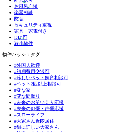
即入居可
お風呂自慢
楽器相談
防音
セキュリティ重視
家具・家電付き
DIY可
狭小物件
物件ハッシュタグ
#外国人歓迎
#初期費用交渉可
#珍しいペット飼育相談可
#ペット2匹以上相談可
#変な家
#変な間取り
#未来のお笑い芸人応援
#未来の俳優・声優応援
#スローライフ
#大家さん近隣居住
#街に詳しい大家さん