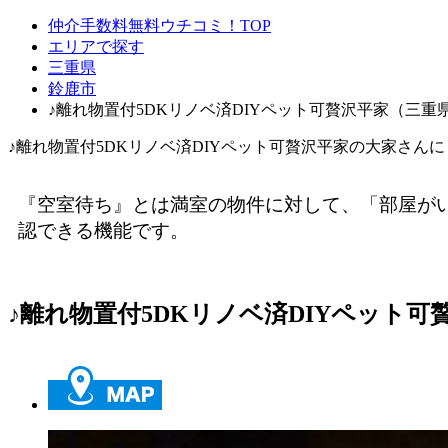
仲介手数料無料ウチコミ！TOP
エリアで探す
三重県
鈴鹿市
♪離れ物置付5DKリノベ済DIYペット可贅沢平家（三重
♪離れ物置付5DKリノベ済DIYペット可贅沢平家の大家さん
『空室待ち』とは満室の物件に対して、「部屋が
認できる機能です。
♪離れ物置付5DKリノベ済DIYペット