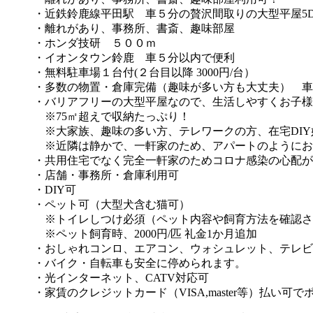
・近鉄鈴鹿線平田駅 車５分の贅沢間取りの大型平屋5D
・離れがあり、事務所、書斎、趣味部屋
・ホンダ技研 ５００ｍ
・イオンタウン鈴鹿 車５分以内で便利
・無料駐車場１台付(２台目以降 3000円/台）
・多数の物置・倉庫完備（趣味が多い方も大丈夫） 車
・バリアフリーの大型平屋なので、生活しやすくお子様
※75㎡超えで収納たっぷり！
※大家族、趣味の多い方、テレワークの方、在宅DIY
※近隣は静かで、一軒家のため、アパートのようにお
・共用住宅でなく完全一軒家のためコロナ感染の心配が
・店舗・事務所・倉庫利用可
・DIY可
・ペット可（大型犬含む猫可）
※トイレしつけ必須（ペット内容や飼育方法を確認さ
※ペット飼育時、2000円/匹 礼金1か月追加
・おしゃれコンロ、エアコン、ウォシュレット、テレビ
・バイク・自転車も安全に停められます。
・光インターネット、CATV対応可
・家賃のクレジットカード（VISA,master等）払い可