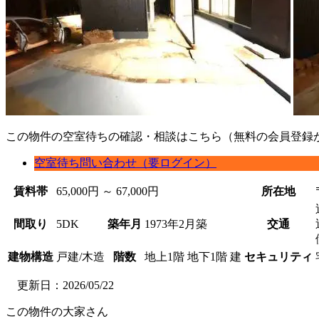
この物件の空室待ちの確認・相談はこちら（無料の会員登録
空室待ち問い合わせ（要ログイン）
賃料帯
65,000円 ～ 67,000円
所在地
間取り
5DK
築年月
1973年2月築
交通
建物構造
戸建/木造
階数
地上1階 地下1階 建
セキュリティ
更新日：2026/05/22
この物件の大家さん