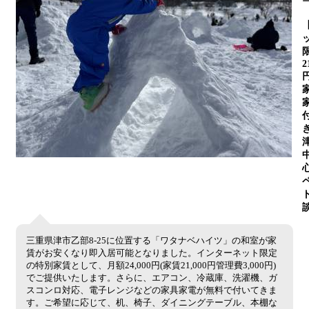
2
三重県津市乙部8-25に位置する「ワタナベハイツ」の和室が家
賃がお安くなり即入居可能となりました。インターネット限定
の特別家賃として、月額24,000円(家賃21,000円管理費3,000円)
でご提供いたします。さらに、エアコン、冷蔵庫、洗濯機、ガ
スコンロ対応、電子レンジなどの家具家電が無料で付いてきま
す。ご希望に応じて、机、椅子、ダイニングテーブル、本棚な