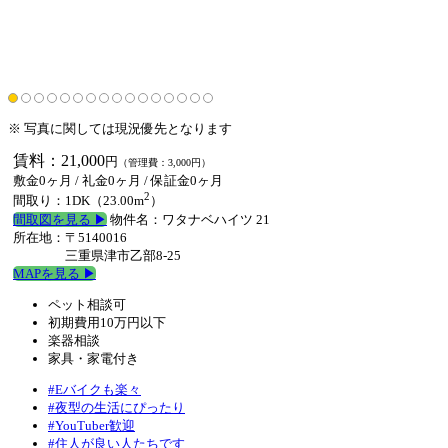
※ 写真に関しては現況優先となります
賃料：21,000
円
（管理費：3,000円）
敷金0ヶ月
/
礼金0ヶ月
/
保証金0ヶ月
2
間取り：1DK（23.00m
）
間取図を見る ▶︎
物件名：ワタナベハイツ 21
所在地：〒5140016
三重県津市乙部8-25
MAPを見る ▶︎
ペット相談可
初期費用10万円以下
楽器相談
家具・家電付き
#Eバイクも楽々
#夜型の生活にぴったり
#YouTuber歓迎
#住人が良い人たちです