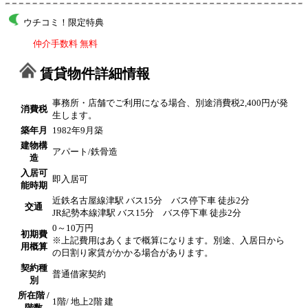
ウチコミ！限定特典
仲介手数料 無料
賃貸物件詳細情報
事務所・店舗でご利用になる場合、別途消費税2,400円が発
消費税
生します。
築年月
1982年9月築
建物構
アパート/鉄骨造
造
入居可
即入居可
能時期
近鉄名古屋線津駅 バス15分 バス停下車 徒歩2分
交通
JR紀勢本線津駅 バス15分 バス停下車 徒歩2分
0～10万円
初期費
※上記費用はあくまで概算になります。別途、入居日から
用概算
の日割り家賃がかかる場合があります。
契約種
普通借家契約
別
所在階 /
1階/ 地上2階 建
階数