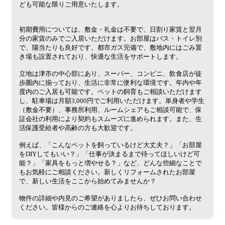
ども可能な限りご用意いたします。
初期費用については、敷金・礼金は不要で、日割り家賃と翌月
分の家賃のみでご入居いただけます。お部屋はバス・トイレ別
で、陽当たりも良好です。都市ガス完備で、敷地内にはごみ置
き場も設置されており、快適な生活をサポートします。
立地は津市の中心部にあり、スーパー、コンビニ、飲食店が徒
歩圏内に揃っており、生活に非常に便利な環境です。年内や年
度内のご入居も可能です。ペットの飼育もご相談いただけます
し、駐車場は月額3,000円でご利用いただけます。単身者や学生
（敷金不要）、事務所利用、ルームシェアもご相談可能で、保
証会社の利用により契約もスムーズに進められます。また、生
活保護受給者や高齢の方も大歓迎です。
例えば、「こんなペットを飼っているけど大丈夫？」「お部屋
をDIYしてもいい？」「仕事が決まるまで待ってほしいけど可
能？」「家具をもっと増やせる？」など、どんな些細なことで
もお気軽にご相談ください。新しくリフォームされたお部屋
で、新しい生活をここから始めてみませんか？
物件の詳細や内見のご希望がありましたら、ぜひお問い合わせ
ください。皆様からのご連絡を心よりお待ちしております。