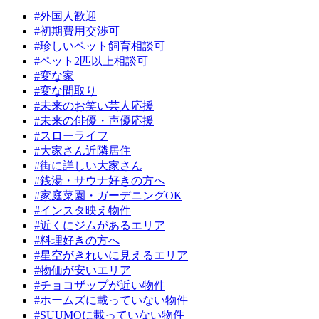
#外国人歓迎
#初期費用交渉可
#珍しいペット飼育相談可
#ペット2匹以上相談可
#変な家
#変な間取り
#未来のお笑い芸人応援
#未来の俳優・声優応援
#スローライフ
#大家さん近隣居住
#街に詳しい大家さん
#銭湯・サウナ好きの方へ
#家庭菜園・ガーデニングOK
#インスタ映え物件
#近くにジムがあるエリア
#料理好きの方へ
#星空がきれいに見えるエリア
#物価が安いエリア
#チョコザップが近い物件
#ホームズに載っていない物件
#SUUMOに載っていない物件