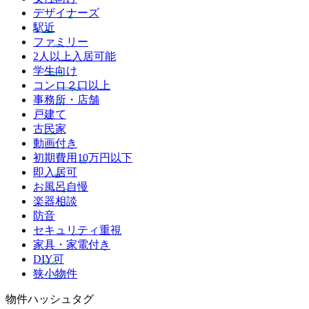
デザイナーズ
駅近
ファミリー
2人以上入居可能
学生向け
コンロ２口以上
事務所・店舗
戸建て
古民家
動画付き
初期費用10万円以下
即入居可
お風呂自慢
楽器相談
防音
セキュリティ重視
家具・家電付き
DIY可
狭小物件
物件ハッシュタグ