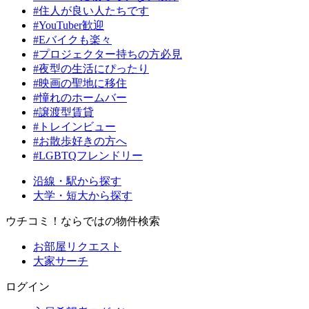
#住人が良い人たちです
#YouTuber歓迎
#Eバイクも楽々
#プロジェクター持ちの方必見
#夜型の生活にぴったり
#映画の聖地に移住
#憧れのホームバー
#譲渡型賃貸
#トレインビュー
#お散歩好きの方へ
#LGBTQフレンドリー
沿線・駅から探す
大学・短大から探す
ウチコミ！ならではの物件検索
お部屋リクエスト
大家サーチ
ログイン