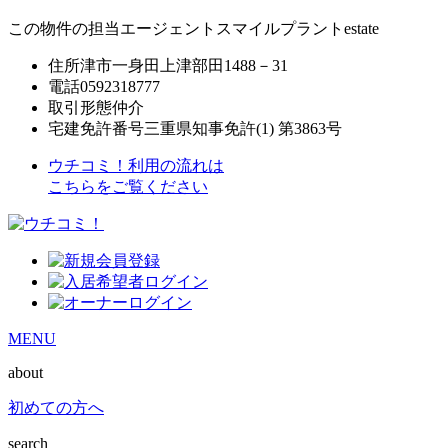
この物件の担当エージェント
スマイルプラントestate
住所
津市一身田上津部田1488－31
電話
0592318777
取引形態
仲介
宅建免許番号
三重県知事免許(1) 第3863号
ウチコミ！利用の流れは
こちらをご覧ください
MENU
about
初めての方へ
search