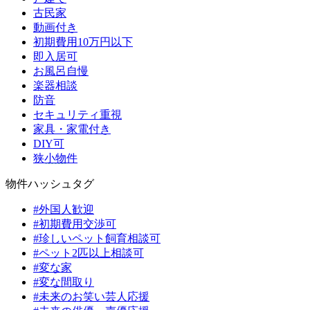
古民家
動画付き
初期費用10万円以下
即入居可
お風呂自慢
楽器相談
防音
セキュリティ重視
家具・家電付き
DIY可
狭小物件
物件ハッシュタグ
#外国人歓迎
#初期費用交渉可
#珍しいペット飼育相談可
#ペット2匹以上相談可
#変な家
#変な間取り
#未来のお笑い芸人応援