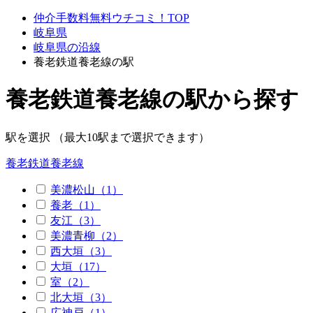
仲介手数料無料ウチコミ！TOP
岐阜県
岐阜県の沿線
養老鉄道養老線の駅
養老鉄道養老線の駅から探す
駅を選択 （最大10駅まで選択できます）
養老鉄道養老線
美濃松山（1）
養老（1）
友江（3）
美濃青柳（2）
西大垣（3）
大垣（17）
室（2）
北大垣（3）
広神戸（1）