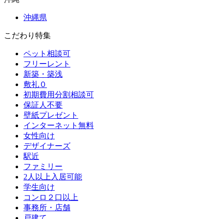
沖縄県
こだわり特集
ペット相談可
フリーレント
新築・築浅
敷礼０
初期費用分割相談可
保証人不要
壁紙プレゼント
インターネット無料
女性向け
デザイナーズ
駅近
ファミリー
2人以上入居可能
学生向け
コンロ２口以上
事務所・店舗
戸建て