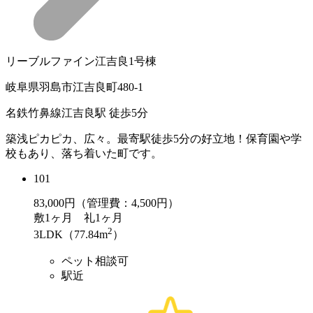
リーブルファイン江吉良1号棟
岐阜県羽島市江吉良町480-1
名鉄竹鼻線江吉良駅 徒歩5分
築浅ピカピカ、広々。最寄駅徒歩5分の好立地！保育園や学
校もあり、落ち着いた町です。
101
83,000
円（管理費：4,500円）
敷
1ヶ月
礼
1ヶ月
2
3LDK（77.84m
）
ペット相談可
駅近