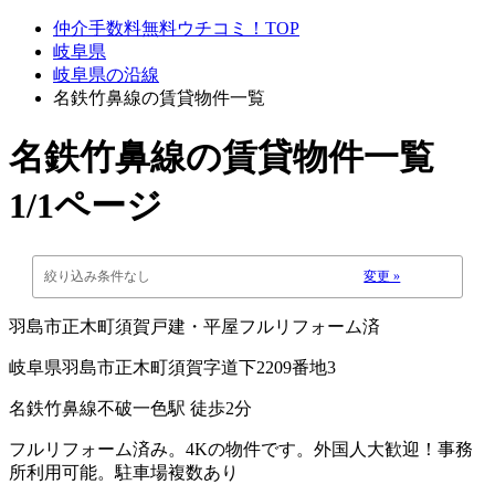
仲介手数料無料ウチコミ！TOP
岐阜県
岐阜県の沿線
名鉄竹鼻線の賃貸物件一覧
名鉄竹鼻線
の賃貸物件一覧
1/1ページ
絞り込み条件なし
変更 »
羽島市正木町須賀戸建・平屋フルリフォーム済
岐阜県羽島市正木町須賀字道下2209番地3
名鉄竹鼻線不破一色駅 徒歩2分
フルリフォーム済み。4Kの物件です。外国人大歓迎！事務
所利用可能。駐車場複数あり