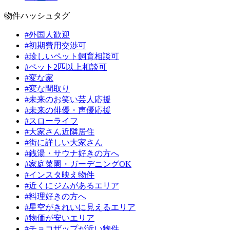
物件ハッシュタグ
#外国人歓迎
#初期費用交渉可
#珍しいペット飼育相談可
#ペット2匹以上相談可
#変な家
#変な間取り
#未来のお笑い芸人応援
#未来の俳優・声優応援
#スローライフ
#大家さん近隣居住
#街に詳しい大家さん
#銭湯・サウナ好きの方へ
#家庭菜園・ガーデニングOK
#インスタ映え物件
#近くにジムがあるエリア
#料理好きの方へ
#星空がきれいに見えるエリア
#物価が安いエリア
#チョコザップが近い物件