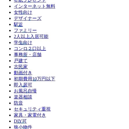
壁紙プレゼント
インターネット無料
女性向け
デザイナーズ
駅近
ファミリー
2人以上入居可能
学生向け
コンロ２口以上
事務所・店舗
戸建て
古民家
動画付き
初期費用10万円以下
即入居可
お風呂自慢
楽器相談
防音
セキュリティ重視
家具・家電付き
DIY可
狭小物件