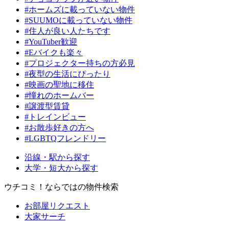
#ホームズに載っていない物件
#SUUMOに載っていない物件
#住人が良い人たちです
#YouTuber歓迎
#Eバイクも楽々
#プロジェクター持ちの方必見
#夜型の生活にぴったり
#映画の聖地に移住
#憧れのホームバー
#譲渡型賃貸
#トレインビュー
#お散歩好きの方へ
#LGBTQフレンドリー
沿線・駅から探す
大学・短大から探す
ウチコミ！ならではの物件検索
お部屋リクエスト
大家サーチ