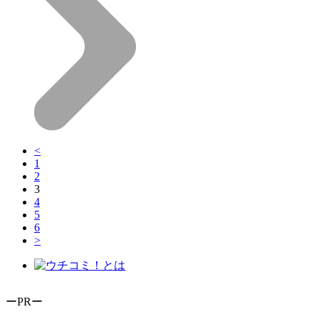
<
1
2
3
4
5
6
>
ーPRー