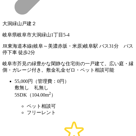
大洞緑山戸建２
岐阜県岐阜市大洞緑山1丁目5-4
JR東海道本線(岐阜～美濃赤坂・米原)岐阜駅 バス31分 バス
停下車 徒歩2分
岐阜市芥見の緑豊かな閑静な住宅街の一戸建て。広い庭・縁
側・ガレージ付き。敷金礼金ゼロ・ペット相談可能
55,000
円（管理費：0円）
敷
無し
礼
無し
2
5SDK（104.00m
）
ペット相談可
フリーレント