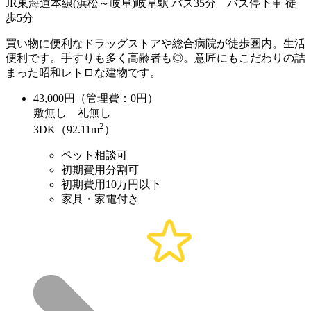
JR東海道本線(浜松～岐阜)岐阜駅 バス35分 バス停下車 徒
歩5分
買い物に便利なドラッグストアや総合病院が徒歩圏内。生活
便利です。手すりも多く高齢者も◎。意匠にもこだわりの詰
まった昭和レトロな建物です。
43,000
円（管理費：0円）
敷
無し
礼
無し
2
3DK（92.11m
）
ペット相談可
初期費用分割可
初期費用10万円以下
家具・家電付き