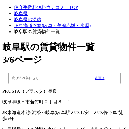
仲介手数料無料ウチコミ！TOP
岐阜県
岐阜県の沿線
JR東海道本線(岐阜～美濃赤坂・米原)
岐阜駅の賃貸物件一覧
岐阜駅
の賃貸物件一覧
3/6ページ
絞り込み条件なし
変更 »
PRUSTA（プラスタ）長良
岐阜県岐阜市若竹町２丁目８－１
JR東海道本線(浜松～岐阜)岐阜駅 バス17分 バス停下車 徒
歩5分