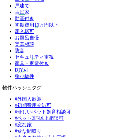
戸建て
古民家
動画付き
初期費用10万円以下
即入居可
お風呂自慢
楽器相談
防音
セキュリティ重視
家具・家電付き
DIY可
狭小物件
物件ハッシュタグ
#外国人歓迎
#初期費用交渉可
#珍しいペット飼育相談可
#ペット2匹以上相談可
#変な家
#変な間取り