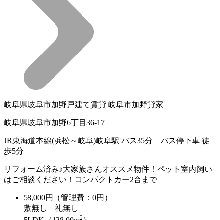
岐阜県岐阜市加野戸建て賃貸 岐阜市加野貸家
岐阜県岐阜市加野6丁目36-17
JR東海道本線(浜松～岐阜)岐阜駅 バス35分 バス停下車 徒
歩5分
リフォーム済み♪大家族さんオススメ物件！ペット室内飼い
はご相談ください！コンパクトカー2台まで
58,000
円（管理費：0円）
敷
無し
礼
無し
2
5LDK（138.00m
）