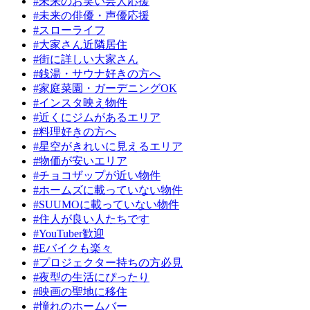
#未来のお笑い芸人応援
#未来の俳優・声優応援
#スローライフ
#大家さん近隣居住
#街に詳しい大家さん
#銭湯・サウナ好きの方へ
#家庭菜園・ガーデニングOK
#インスタ映え物件
#近くにジムがあるエリア
#料理好きの方へ
#星空がきれいに見えるエリア
#物価が安いエリア
#チョコザップが近い物件
#ホームズに載っていない物件
#SUUMOに載っていない物件
#住人が良い人たちです
#YouTuber歓迎
#Eバイクも楽々
#プロジェクター持ちの方必見
#夜型の生活にぴったり
#映画の聖地に移住
#憧れのホームバー