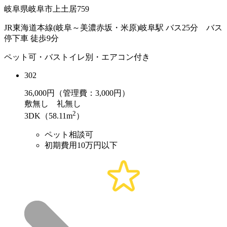
岐阜県岐阜市上土居759
JR東海道本線(岐阜～美濃赤坂・米原)岐阜駅 バス25分 バス
停下車 徒歩9分
ペット可・バストイレ別・エアコン付き
302
36,000
円（管理費：3,000円）
敷
無し
礼
無し
2
3DK（58.11m
）
ペット相談可
初期費用10万円以下