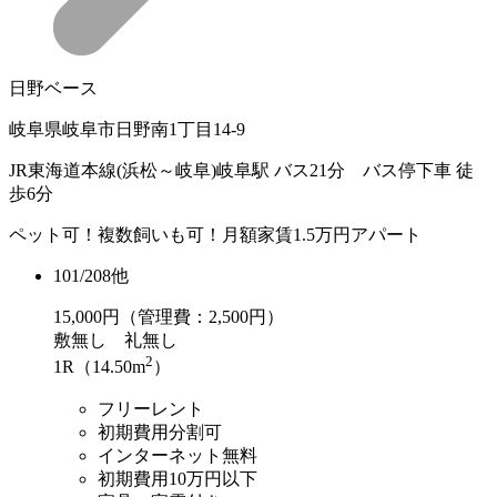
日野ベース
岐阜県岐阜市日野南1丁目14-9
JR東海道本線(浜松～岐阜)岐阜駅 バス21分 バス停下車 徒
歩6分
ペット可！複数飼いも可！月額家賃1.5万円アパート
101/208他
15,000
円（管理費：2,500円）
敷
無し
礼
無し
2
1R（14.50m
）
フリーレント
初期費用分割可
インターネット無料
初期費用10万円以下