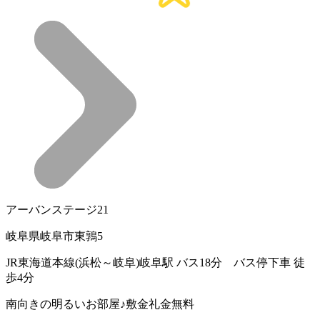
アーバンステージ21
岐阜県岐阜市東鶉5
JR東海道本線(浜松～岐阜)岐阜駅 バス18分 バス停下車 徒
歩4分
南向きの明るいお部屋♪敷金礼金無料