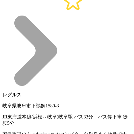
レグルス
岐阜県岐阜市下鵜飼1589-3
JR東海道本線(浜松～岐阜)岐阜駅 バス33分 バス停下車 徒
歩5分